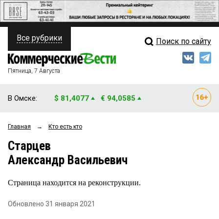
Все рубрики
Поиск по сайту
ПОЛИТИКА
Свежий выпуск
Медиа
ФИНАНСЫ
Пятница, 7 Августа
Кто есть кто
НЕДВИЖИМОСТЬ
В Омске:
$ 81,4077
€ 94,0585
Интервью
БИЗНЕС
Главная
→
Кто есть кто
Мнения
ОБЩЕСТВО
Старцев
Рейтинги
ЗАКОН
Александр Васильевич
Блоги
НОВОСТИ КОМПАНИЙ
Страница находится на реконструкции.
Архив
ПРОИСШЕСТВИЯ
Обновлено 31 января 2021
СТИЛЬ ЖИЗНИ