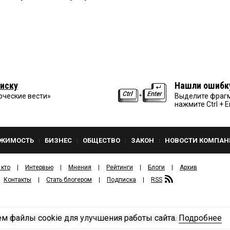
иску
Нашли ошибк
рческие вести»
Выделите фрагм
нажмите Ctrl + E
ЖИМОСТЬ
БИЗНЕС
ОБЩЕСТВО
ЗАКОН
НОВОСТИ КОМПАН
 кто
Интервью
Мнения
Рейтинги
Блоги
Архив
Контакты
Стать блогером
Подписка
RSS
м файлы cookie для улучшения работы сайта.
Подробнее
Политика конфиденциальности
ЗДАТЕЛЬСКИЙ ДОМ «КВ».