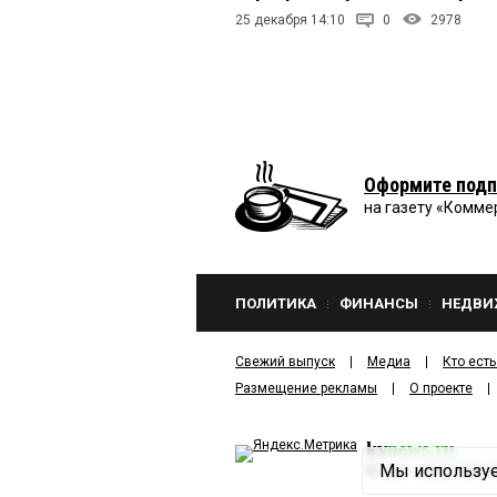
25 декабря 14:10
0
2978
Оформите подп
на газету «Комме
ПОЛИТИКА
ФИНАНСЫ
НЕДВИ
Свежий выпуск
Медиа
Кто есть
Размещение рекламы
О проекте
kv
news.ru
Мы используе
©
2001—2026
ООО И