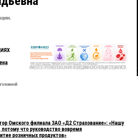
адьевна
кции.
ЦИЯХ
ена
 головной
ор Омского филиала ЗАО «Д2 Страхование»: «Нашу
, потому что руководство вовремя
витие розничных продуктов»