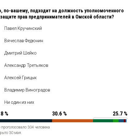
о, по-вашему, подходит на должность уполномоченного
 защите прав предпринимателей в Омской области?
Павел Кручинский
Вячеслав Федюнин
Дмитрий Шейко
Александр Третьяков
Алексей Грицык
Владимир Виноградов
Ни один из них
.8 %
30.6 %
25.7 %
 проголосовало 304 человека
рыто 30 мая.