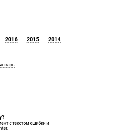
2016
2015
2014
январь
у?
ент с текстом ошибки и
nter.