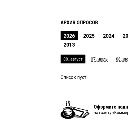
АРХИВ ОПРОСОВ
2026
2025
2024
2
2013
08_август
07_июль
06_и
Список пуст!
Оформите подп
на газету «Комме