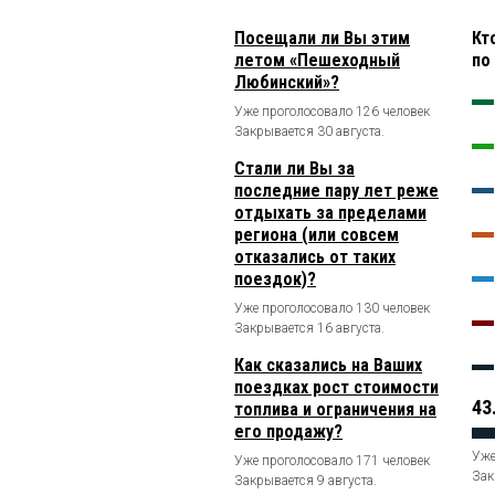
Посещали ли Вы этим
Кт
летом «Пешеходный
по
Любинский»?
Уже проголосовало 126 человек
Закрывается 30 августа.
Стали ли Вы за
последние пару лет реже
отдыхать за пределами
региона (или совсем
отказались от таких
поездок)?
Уже проголосовало 130 человек
Закрывается 16 августа.
Как сказались на Ваших
поездках рост стоимости
43
топлива и ограничения на
его продажу?
Уже
Уже проголосовало 171 человек
Зак
Закрывается 9 августа.