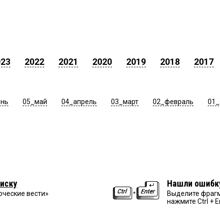
023
2022
2021
2020
2019
2018
2017
юнь
05_май
04_апрель
03_март
02_февраль
01_
иску
Нашли ошибк
рческие вести»
Выделите фрагм
нажмите Ctrl + E