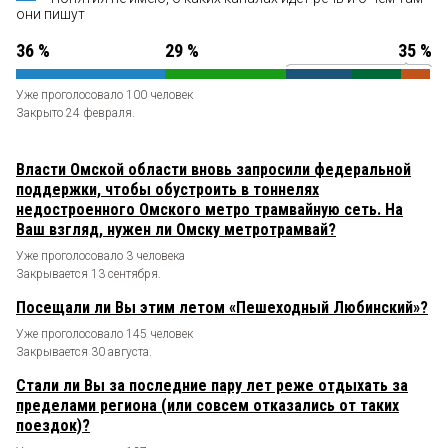
они пишут
36 %
29 %
35 %
Уже проголосовало 100 человек
Закрыто 24 февраля.
Власти Омской области вновь запросили федеральной
поддержки, чтобы обустроить в тоннелях
недостроенного Омского метро трамвайную сеть. На
Ваш взгляд, нужен ли Омску метротрамвай?
Уже проголосовало 3 человека
Закрывается 13 сентября.
Посещали ли Вы этим летом «Пешеходный Любинский»?
Уже проголосовало 145 человек
Закрывается 30 августа.
Стали ли Вы за последние пару лет реже отдыхать за
пределами региона (или совсем отказались от таких
поездок)?