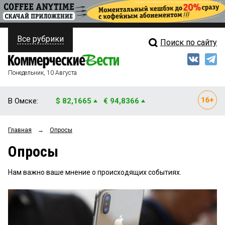
Все рубрики
Поиск по сайту
ПОЛИТИКА
Свежий выпуск
Медиа
ФИНАНСЫ
Понедельник, 10 Августа
Кто есть кто
НЕДВИЖИМОСТЬ
В Омске:
$ 82,1665
€ 94,8366
Интервью
БИЗНЕС
Главная
→
Опросы
Мнения
ОБЩЕСТВО
Опросы
Рейтинги
ЗАКОН
Нам важно ваше мнение о происходящих событиях.
Блоги
НОВОСТИ КОМПАНИЙ
Архив
ПРОИСШЕСТВИЯ
СТИЛЬ ЖИЗНИ