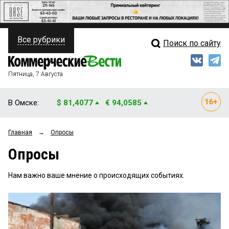
Все рубрики
Поиск по сайту
ПОЛИТИКА
Свежий выпуск
Медиа
ФИНАНСЫ
Пятница, 7 Августа
Кто есть кто
НЕДВИЖИМОСТЬ
В Омске:
$ 81,4077
€ 94,0585
Интервью
БИЗНЕС
Главная
→
Опросы
Мнения
ОБЩЕСТВО
Опросы
Рейтинги
ЗАКОН
Нам важно ваше мнение о происходящих событиях.
Блоги
НОВОСТИ КОМПАНИЙ
Архив
ПРОИСШЕСТВИЯ
СТИЛЬ ЖИЗНИ