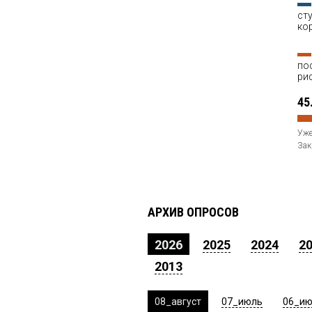
ст
ко
по
ри
45
Уже
Зак
АРХИВ ОПРОСОВ
2026
2025
2024
2
2013
08_август
07_июль
06_и