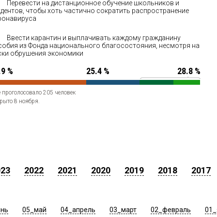
Перевести на дистанционное обучение школьников и
удентов, чтобы хоть частично сократить распространение
ронавируса
Ввести карантин и выплачивать каждому гражданину
собия из Фонда национального благосостояния, несмотря на
ски обрушения экономики
.9 %
25.4 %
28.8 %
 проголосовало 205 человек
рыто 8 ноября.
023
2022
2021
2020
2019
2018
2017
юнь
05_май
04_апрель
03_март
02_февраль
01_