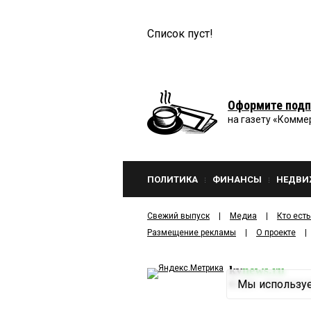
Список пуст!
Оформите подп
на газету «Комме
ПОЛИТИКА
ФИНАНСЫ
НЕДВИ
Свежий выпуск
Медиа
Кто есть
Размещение рекламы
О проекте
kv
news.ru
Мы используе
©
2001—2026
ООО И