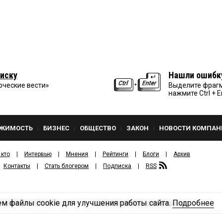
иску
Нашли ошибк
рческие вести»
Выделите фрагм
нажмите Ctrl + E
ЖИМОСТЬ
БИЗНЕС
ОБЩЕСТВО
ЗАКОН
НОВОСТИ КОМПАН
 кто
Интервью
Мнения
Рейтинги
Блоги
Архив
Контакты
Стать блогером
Подписка
RSS
м файлы cookie для улучшения работы сайта.
Подробнее
Политика конфиденциальности
ЗДАТЕЛЬСКИЙ ДОМ «КВ».