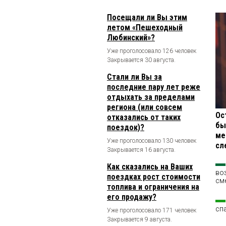
Посещали ли Вы этим
летом «Пешеходный
Любинский»?
Уже проголосовало 126 человек
Закрывается 30 августа.
Стали ли Вы за
последние пару лет реже
отдыхать за пределами
региона (или совсем
Ос
отказались от таких
бы
поездок)?
ме
Уже проголосовало 130 человек
сл
Закрывается 16 августа.
Как сказались на Ваших
во
поездках рост стоимости
см
топлива и ограничения на
его продажу?
сп
Уже проголосовало 171 человек
Закрывается 9 августа.