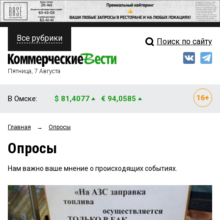
Все рубрики
Поиск по сайту
ПОЛИТИКА
Свежий выпуск
Медиа
ФИНАНСЫ
Пятница, 7 Августа
Кто есть кто
НЕДВИЖИМОСТЬ
В Омске:
$ 81,4077
€ 94,0585
Интервью
БИЗНЕС
Главная
→
Опросы
Мнения
ОБЩЕСТВО
Опросы
Рейтинги
ЗАКОН
Нам важно ваше мнение о происходящих событиях.
Блоги
НОВОСТИ КОМПАНИЙ
Архив
ПРОИСШЕСТВИЯ
СТИЛЬ ЖИЗНИ