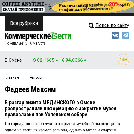
Все рубрики
Поиск по сайту
ПОЛИТИКА
Свежий выпуск
Медиа
ФИНАНСЫ
Понедельник, 10 Августа
Кто есть кто
НЕДВИЖИМОСТЬ
В Омске:
$ 82,1665
€ 94,8366
Интервью
БИЗНЕС
Главная
→
Авторы
Мнения
ОБЩЕСТВО
Фадеев Максим
Рейтинги
ЗАКОН
В разгар визита МЕДИНСКОГО в Омске
Блоги
НОВОСТИ КОМПАНИЙ
распространили информацию о закрытии музея
православия при Успенском соборе
Архив
ПРОИСШЕСТВИЯ
По городу поползли слухи о закрытии музейной экспозиции в
одном из главных храмов региона, однако в музее и епархии
СТИЛЬ ЖИЗНИ