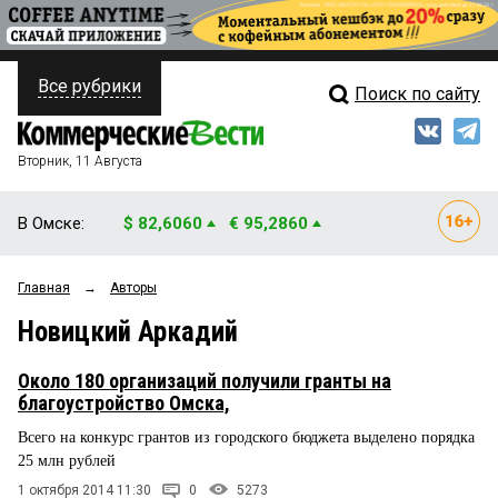
Все рубрики
Поиск по сайту
ПОЛИТИКА
Свежий выпуск
Медиа
ФИНАНСЫ
Вторник, 11 Августа
Кто есть кто
НЕДВИЖИМОСТЬ
В Омске:
$ 82,6060
€ 95,2860
Интервью
БИЗНЕС
Главная
→
Авторы
Мнения
ОБЩЕСТВО
Новицкий Аркадий
Рейтинги
ЗАКОН
Около 180 организаций получили гранты на
Блоги
НОВОСТИ КОМПАНИЙ
благоустройство Омска,
Всего на конкурс грантов из городского бюджета выделено порядка
Архив
ПРОИСШЕСТВИЯ
25 млн рублей
1 октября 2014 11:30
0
5273
СТИЛЬ ЖИЗНИ