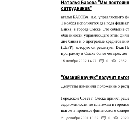
Наталья Басова "Мы постоянн
сотрудников"
аталья БАСОВА, и.о. управляющего ф
1 ноября исполняется два года филиа
Банка) в городе Омске. Это событие с
обязанности управляющего этим фил
дне банка и о программе кредитовани
(ЕБРР), которую он реализует. Ведь На
программу в Омске более четырех лет 
15 ноября 2002 14:27
0
2852
"Омский каучук" получит льго
Депутаты изменили положение о рест
Городской Совет г. Омска принял реш
задолженности по платежам в городск
шагом в процессе финансового оздор
21 декабря 2001 19:32
0
2020