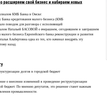
о расширяем свой бизнес и набираем новых
илиалом КМБ Банка в Омске:
лу Банка кредитования малого бизнеса (КМБ
тало поводом для разговора с исполняющей
иалом Натальей БАСОВОЙ о вчерашнем, сегодняшнем и завтрашнем
я малого бизнеса Европейского банка реконструкции и развития
талья Альбертовна одна из тех, кто начинал внедрять эту
тому назад.
ту
руктуризации долгов в городской бюджет
ение о внесении изменений в проведение реструктуризации
ой бюджет. По мнению депутатов, это решение станет важным
овления промышленности.