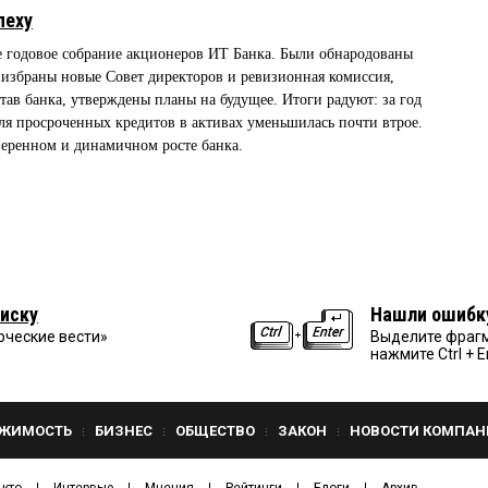
пеху
ое годовое собрание акционеров ИТ Банка. Были обнародованы
, избраны новые Совет директоров и ревизионная комиссия,
тав банка, утверждены планы на будущее. Итоги радуют: за год
доля просроченных кредитов в активах уменьшилась почти втрое.
уверенном и динамичном росте банка.
иску
Нашли ошибк
рческие вести»
Выделите фрагм
нажмите Ctrl + E
ЖИМОСТЬ
БИЗНЕС
ОБЩЕСТВО
ЗАКОН
НОВОСТИ КОМПАН