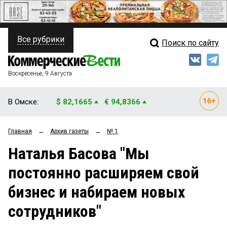
Все рубрики
Поиск по сайту
ПОЛИТИКА
Свежий выпуск
Медиа
ФИНАНСЫ
Воскресенье, 9 Августа
Кто есть кто
НЕДВИЖИМОСТЬ
В Омске:
$ 82,1665
€ 94,8366
Интервью
БИЗНЕС
Главная
→
Архив газеты
→
№ 1
Мнения
ОБЩЕСТВО
Наталья Басова "Мы
Рейтинги
ЗАКОН
постоянно расширяем свой
Блоги
НОВОСТИ КОМПАНИЙ
бизнес и набираем новых
Архив
ПРОИСШЕСТВИЯ
сотрудников"