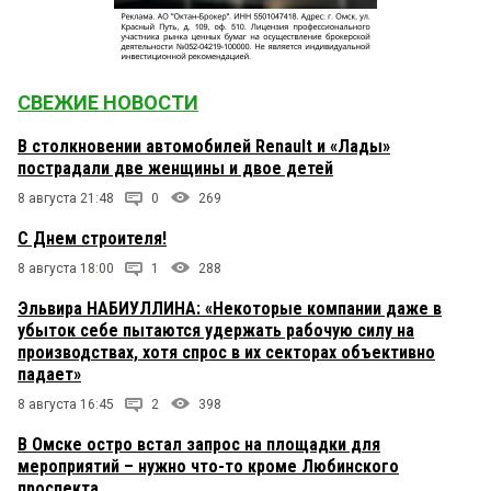
СВЕЖИЕ НОВОСТИ
В столкновении автомобилей Renault и «Лады»
пострадали две женщины и двое детей
8 августа 21:48
0
269
С Днем строителя!
8 августа 18:00
1
288
Эльвира НАБИУЛЛИНА: «Некоторые компании даже в
убыток себе пытаются удержать рабочую силу на
производствах, хотя спрос в их секторах объективно
падает»
8 августа 16:45
2
398
В Омске остро встал запрос на площадки для
мероприятий – нужно что-то кроме Любинского
проспекта