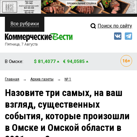
Все рубрики
Поиск по сайту
ПОЛИТИКА
Свежий выпуск
Медиа
ФИНАНСЫ
Пятница, 7 Августа
Кто есть кто
НЕДВИЖИМОСТЬ
В Омске:
$ 81,4077
€ 94,0585
Интервью
БИЗНЕС
Главная
→
Архив газеты
→
№ 1
Мнения
ОБЩЕСТВО
Назовите три самых, на ваш
Рейтинги
ЗАКОН
взгляд, существенных
Блоги
НОВОСТИ КОМПАНИЙ
события, которые произошли
Архив
ПРОИСШЕСТВИЯ
в Омске и Омской области в