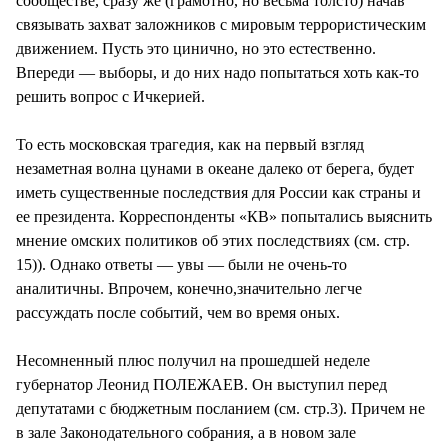
сообществе, сразу же (грамотно, но весьма толсто) начав
связывать захват заложников с мировым террористическим
движением. Пусть это цинично, но это естественно.
Впереди — выборы, и до них надо попытаться хоть как-то
решить вопрос с Ичкерией.
То есть московская трагедия, как на первый взгляд
незаметная волна цунами в океане далеко от берега, будет
иметь существенные последствия для России как страны и
ее президента. Корреспонденты «КВ» попытались выяснить
мнение омских политиков об этих последствиях (см. стр.
15)). Однако ответы — увы — были не очень-то
аналитичны. Впрочем, конечно,значительно легче
рассуждать после событий, чем во время оных.
Несомненный плюс получил на прошедшей неделе
губернатор Леонид ПОЛЕЖАЕВ. Он выступил перед
депутатами с бюджетным посланием (см. стр.3). Причем не
в зале Законодательного собрания, а в новом зале