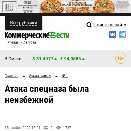
Все рубрики
Поиск по сайту
ПОЛИТИКА
Свежий выпуск
Медиа
ФИНАНСЫ
Пятница, 7 Августа
Кто есть кто
НЕДВИЖИМОСТЬ
В Омске:
$ 81,4077
€ 94,0585
Интервью
БИЗНЕС
Главная
→
Архив газеты
→
№ 1
Мнения
ОБЩЕСТВО
Атака спецназа была
Рейтинги
ЗАКОН
неизбежной
Блоги
НОВОСТИ КОМПАНИЙ
Архив
ПРОИСШЕСТВИЯ
15 ноября 2002 15:01
0
1737