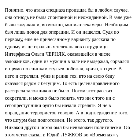
СТИЛЬ ЖИЗНИ
Понятно, что атака спецназа произшла бы в любом случае,
она отнюдь не была спонтанной и неожиданной. В зале уже
были «жучки» и, возможно, мини-телекамеры. Необходим
был лишь повод для операции. И он нашелся. Судя по
первому, еще не причесанному варианту рассказа по
одному из центральных телеканалов сотрудницы
Интерфакса Ольги ЧЕРНЯК, оказавшейся в числе
заложников, один из мужчин в зале не выдержал, сорвался
и прямо по спинкам стульев побежал, крича, к сцене. В
него и стреляли, убив и ранив тех, кто на свою беду
оказался рядом с бегущим. То есть целенаправленного
расстрела заложников не было. Потом этот рассказ
сократили, и можно было понять, что ни с того ни с
сегопреступники будто бы начали стрелять. Я не в
оправдание террористов говорю. А в подтверждение того,
что штурм был подготовлен. Не этого, так другого.
Никакой другой исход был бы невзможен политически. Об
этом четко сказал и Юрий ЛУЖКОВ во «Временах» у