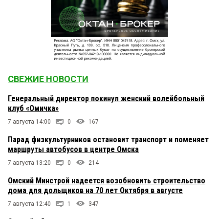
СВЕЖИЕ НОВОСТИ
Генеральный директор покинул женский волейбольный
клуб «Омичка»
7 августа 14:00
0
167
Парад физкультурников остановит транспорт и поменяет
маршруты автобусов в центре Омска
7 августа 13:20
0
214
Омский Минстрой надеется возобновить строительство
дома для дольщиков на 70 лет Октября в августе
7 августа 12:40
1
347