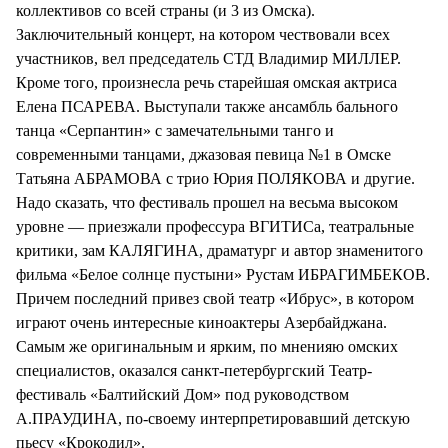
коллективов со всей страны (и 3 из Омска).
Заключительный концерт, на котором чествовали всех
участников, вел председатель СТД Владимир МИЛЛЕР.
Кроме того, произнесла речь старейшая омская актриса
Елена ПСАРЕВА. Выступали также ансамбль бального
танца «Серпантин» с замечательными танго и
современными танцами, джазовая певица №1 в Омске
Татьяна АБРАМОВА с трио Юрия ПОЛЯКОВА и другие.
Надо сказать, что фестиваль прошел на весьма высоком
уровне — приезжали профессура ВГИТИСа, театральные
критики, зам КАЛЯГИНА, драматург и автор знаменитого
фильма «Белое солнце пустыни» Рустам ИБРАГИМБЕКОВ.
Причем последний привез свой театр «Ибрус», в котором
играют очень интересные киноактеры Азербайджана.
Самым же оригинальным и ярким, по мненияю омских
специалистов, оказался санкт-петербургский Театр-
фестиваль «Балтийский Дом» под руководством
А.ПРАУДИНА, по-своему интерпретировавший детскую
пьесу «Крокодил».