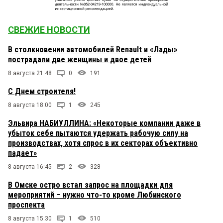
СВЕЖИЕ НОВОСТИ
В столкновении автомобилей Renault и «Лады»
пострадали две женщины и двое детей
8 августа 21:48
0
191
С Днем строителя!
8 августа 18:00
1
245
Эльвира НАБИУЛЛИНА: «Некоторые компании даже в
убыток себе пытаются удержать рабочую силу на
производствах, хотя спрос в их секторах объективно
падает»
8 августа 16:45
2
328
В Омске остро встал запрос на площадки для
мероприятий – нужно что-то кроме Любинского
проспекта
8 августа 15:30
1
510