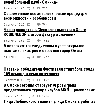
волейбольный клуб «Омичка»
7 августа 14:00
2
758
Современные косметологические процедуры:
возможности и особенности
6 августа 15:20
1
794
Что отражается в "Зеркале": выставка Ольги
КОШЕЛЕВОЙ с игрой фактур и значений
5 августа 13:58
1
1052
В историко-краеведческом музее открылась
выставка «Как рос и строился город Омск»
5 августа 12:40
5
1257
Названы победители Фестиваля стритбола среди
109 команд в семи категориях
5 августа 09:30
0
1022
В Омске сегодня стартует VI розыгрыш
предсезонного турнира клубов МХЛ — расписание
3 августа 10:20
0
1436
Лица Любинского: главная улица Омска в работах