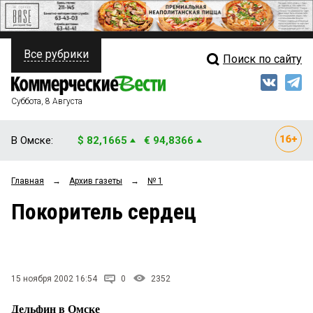
Все рубрики
Поиск по сайту
ПОЛИТИКА
Свежий выпуск
Медиа
ФИНАНСЫ
Суббота, 8 Августа
Кто есть кто
НЕДВИЖИМОСТЬ
В Омске:
$ 82,1665
€ 94,8366
Интервью
БИЗНЕС
Главная
→
Архив газеты
→
№ 1
Мнения
ОБЩЕСТВО
Покоритель сердец
Рейтинги
ЗАКОН
Блоги
НОВОСТИ КОМПАНИЙ
Архив
15 ноября 2002 16:54
0
2352
ПРОИСШЕСТВИЯ
Дельфин в Омске
СТИЛЬ ЖИЗНИ