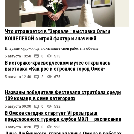
Что отражается в "Зеркале": выставка Ольги
КОШЕЛЕВОЙ с игрой фактур и значений
Впервые художница показывает свои работы в объеме.
5 августа 13:58
0
513
В историко-краеведческом музее открылась
выставка «Как рос и строился город Омск»
5 августа 12:40
2
675
Названы победители Фестиваля стритбола среди
109 команд в семи категориях
5 августа 09:30
0
532
В Омске сегодня стартует VI розыгрыш
предсезонного турнира клубов МХЛ — расписание
3 августа 10:20
0
998
Лица Любинского: главная улица Омска в работах