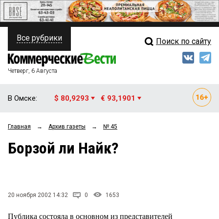
Все рубрики
Поиск по сайту
ПОЛИТИКА
Свежий выпуск
Медиа
ФИНАНСЫ
Четверг, 6 Августа
Кто есть кто
НЕДВИЖИМОСТЬ
В Омске:
$ 80,9293
€ 93,1901
Интервью
БИЗНЕС
Главная
→
Архив газеты
→
№ 45
Мнения
ОБЩЕСТВО
Борзой ли Найк?
Рейтинги
ЗАКОН
Блоги
НОВОСТИ КОМПАНИЙ
Архив
20 ноября 2002 14:32
0
1653
ПРОИСШЕСТВИЯ
Публика состояла в основном из представителей
СТИЛЬ ЖИЗНИ