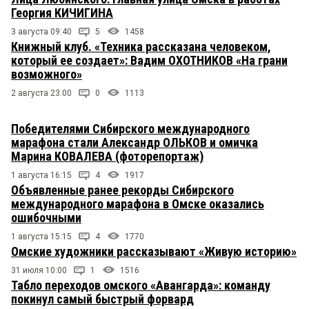
Георгия КИЧИГИНА
3 августа 09:40
5
1458
Книжный клуб. «Техника рассказана человеком,
который ее создает»: Вадим ОХОТНИКОВ «На грани
возможного»
2 августа 23:00
0
1113
Победителями Сибирского международного
марафона стали Александр ОЛЬКОВ и омичка
Марина КОВАЛЕВА (фоторепортаж)
1 августа 16:15
4
1917
Объявленные ранее рекорды Сибирского
международного марафона в Омске оказались
ошибочными
1 августа 15:15
4
1770
Омские художники рассказывают «Живую историю»
31 июля 10:00
1
1516
Табло переходов омского «Авангарда»: команду
покинул самый быстрый форвард