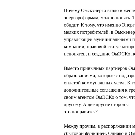
Почему Омскэнерго втало в жес
энергореформам, можно понять. То
обидит. К тому, что именно Энер
мелких потребителей, в Омскэнер
управляющей муниципальными пр
компании, правовой статус которо
непонятен, и создание ОмЭСКо по
Вместо привычных партнеров Омс
образованиями, которые с подозр
оплатой коммунальных услуг. К 
дополнительные соглашения к тре
своим агентом ОмЭСКо о том, что 
другому. А две другие стороны —
это понравится?
Между прочим, в распоряжении мэ
сбытовой функцией. Однако и О