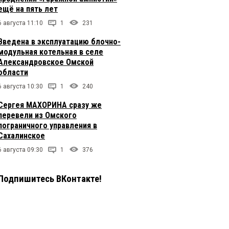
ещё на пять лет
6 августа 11:10
1
231
Введена в эксплуатацию блочно-
модульная котельная в селе
Александровское Омской
области
6 августа 10:30
1
240
Сергея МАХОРИНА сразу же
перевели из Омского
пограничного управления в
Сахалинское
6 августа 09:30
1
376
Подпишитесь ВКонтакте!