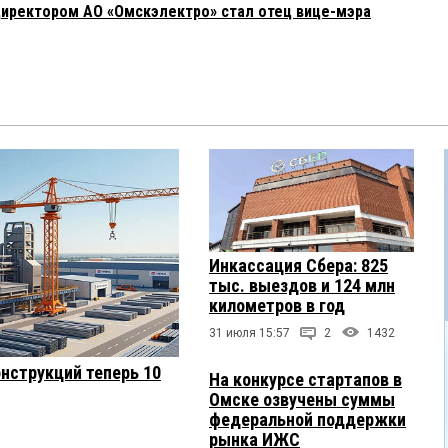
иректором АО «Омскэлектро» стал отец вице-мэра
Инкассация Сбера: 825
тыс. выездов и 124 млн
километров в год
31 июля 15:57
2
1432
нструкций теперь 10
На конкурсе стартапов в
Омске озвучены суммы
федеральной поддержки
рынка ИЖС