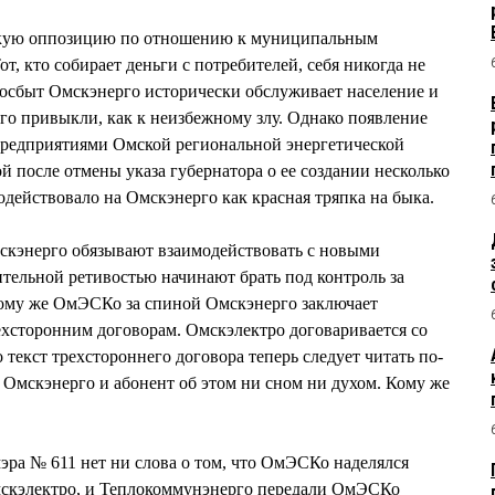
ткую оппозицию по отношению к муниципальным
т, кто собирает деньги с потребителей, себя никогда не
госбыт Омскэнерго исторически обслуживает население и
го привыкли, как к неизбежному злу. Однако появление
едприятиями Омской региональной энергетической
й после отмены указа губернатора о ее создании несколько
действовало на Омскэнерго как красная тряпка на быка.
кэнерго обязывают взаимодействовать с новыми
ительной ретивостью начинают брать под контроль за
тому же ОмЭСКо за спиной Омскэнерго заключает
хсторонним договорам. Омскэлектро договаривается со
текст трехстороннего договора теперь следует читать по-
 Омскэнерго и абонент об этом ни сном ни духом. Кому же
ра № 611 нет ни слова о том, что ОмЭСКо наделялся
мскэлектро, и Теплокоммунэнерго передали ОмЭСКо