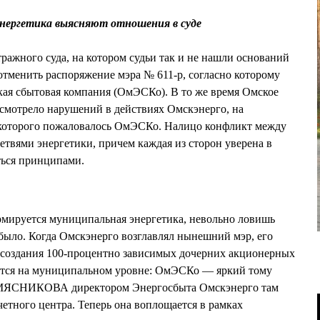
энергетика выясняют отношения в суде
ражного суда, на котором судьи так и не нашли оснований
отменить распоряжение мэра № 611-р, согласно которому
кая сбытовая компания (ОмЭСКо). В то же время Омское
смотрело нарушений в действиях Омскэнерго, на
которого пожаловалось ОмЭСКо. Налицо конфликт между
твями энергетики, причем каждая из сторон уверена в
ться принципами.
ормируется муниципальная энергетика, невольно ловишь
е было. Когда Омскэнерго возглавлял нынешний мэр, его
 создания 100-процентно зависимых дочерних акционерных
зуется на муниципальном уровне: ОмЭСКо — яркий тому
 МЯСНИКОВА директором Энергосбыта Омскэнерго там
четного центра. Теперь она воплощается в рамках