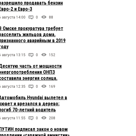
разрешило продавать бензин
Евро-2 и Евро-3
6 августа 14:00
0
88
В Омске прокуратура требует
расселить жильцов дома,
признанного аварийным в 2019
году
6 августа 13:15
0
152
Десятую часть от мощности
энергопотребления ОНПЗ
составила энергия солнца.
6 августа 12:35
0
169
Автомобиль Hyundai вылетел в
кювет и врезался в дерево:
погиб 70-летний водитель
6 августа 11:55
0
208
ПУТИН подписал закон о новом
продлении «гаражной амнистии»