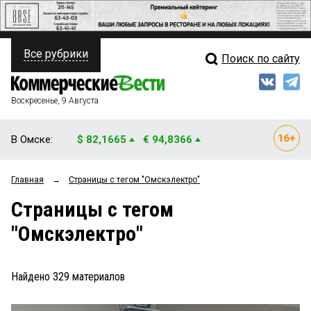
Все рубрики
Поиск по сайту
ПОЛИТИКА
Свежий выпуск
Медиа
ФИНАНСЫ
Воскресенье, 9 Августа
Кто есть кто
НЕДВИЖИМОСТЬ
В Омске:
$ 82,1665
€ 94,8366
Интервью
БИЗНЕС
Главная
→
Страницы c тегом "Омскэлектро"
Мнения
ОБЩЕСТВО
Страницы c тегом
Рейтинги
ЗАКОН
"Омскэлектро"
Блоги
НОВОСТИ КОМПАНИЙ
Архив
Найдено
329
материалов
ПРОИСШЕСТВИЯ
СТИЛЬ ЖИЗНИ