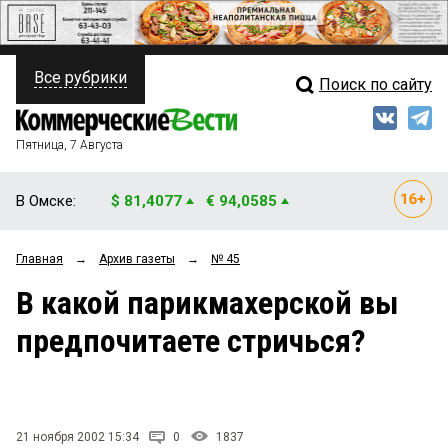
Все рубрики
Поиск по сайту
ПОЛИТИКА
Свежий выпуск
Медиа
ФИНАНСЫ
Пятница, 7 Августа
Кто есть кто
НЕДВИЖИМОСТЬ
В Омске:
$ 81,4077
€ 94,0585
Интервью
БИЗНЕС
Главная
→
Архив газеты
→
№ 45
Мнения
ОБЩЕСТВО
В какой парикмахерской вы
Рейтинги
ЗАКОН
предпочитаете стричься?
Блоги
НОВОСТИ КОМПАНИЙ
Архив
ПРОИСШЕСТВИЯ
21 ноября 2002 15:34
0
1837