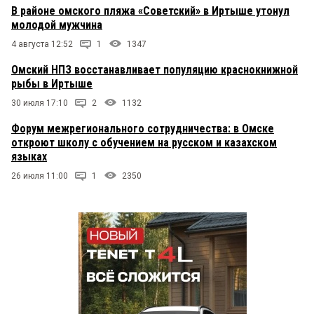
В районе омского пляжа «Советский» в Иртыше утонул
молодой мужчина
4 августа 12:52
1
1347
Омский НПЗ восстанавливает популяцию краснокнижной
рыбы в Иртыше
30 июля 17:10
2
1132
Форум межрегионального сотрудничества: в Омске
откроют школу с обучением на русском и казахском
языках
26 июля 11:00
1
2350