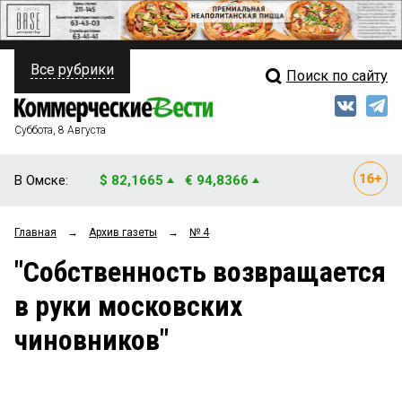
Все рубрики
Поиск по сайту
ПОЛИТИКА
Свежий выпуск
Медиа
ФИНАНСЫ
Суббота, 8 Августа
Кто есть кто
НЕДВИЖИМОСТЬ
В Омске:
$ 82,1665
€ 94,8366
Интервью
БИЗНЕС
Главная
→
Архив газеты
→
№ 4
Мнения
ОБЩЕСТВО
"Собственность возвращается
Рейтинги
ЗАКОН
в руки московских
Блоги
НОВОСТИ КОМПАНИЙ
чиновников"
Архив
ПРОИСШЕСТВИЯ