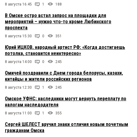
8 августа 16:45
1
188
В Омске остро встал запрос на площадки для
мероприятий – нужно что-то кроме Любинского
проспекта
8 августа 15:30
0
351
Юрий ИЦКОВ, народный артист РФ: «Когда достигаешь
потолка, становится неинтересно»
8 августа 14:00
0
245
Омичей поздравили с Днем города белорусы, казахи,
китайцы и жители российских регионов
8 августа 12:30
1
245
Омское УФНС: наследники могут вернуть переплату по
налогам наследодателя
8 августа 11:00
1
355
Сергей ШЕЛЕСТ вручил знаки отличия новым почетным
гражданам Омска