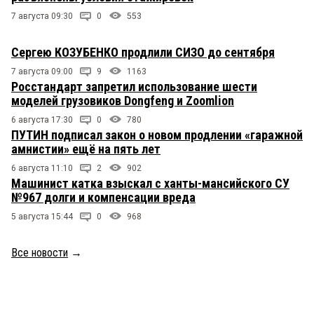
7 августа 09:30
0
553
Сергею КОЗУБЕНКО продлили СИЗО до сентября
7 августа 09:00
9
1163
Росстандарт запретил использование шести
моделей грузовиков Dongfeng и Zoomlion
6 августа 17:30
0
780
ПУТИН подписал закон о новом продлении «гаражной
амнистии» ещё на пять лет
6 августа 11:10
2
902
Машинист катка взыскал с ханты-мансийского СУ
№967 долги и компенсации вреда
5 августа 15:44
0
968
Все новости
→