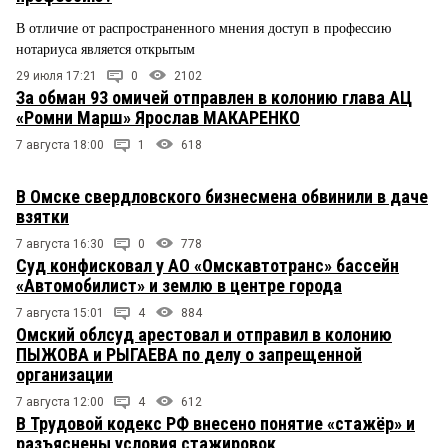
В отличие от распространенного мнения доступ в профессию
нотариуса является открытым
29 июля 17:21
0
2102
За обман 93 омичей отправлен в колонию глава АЦ
«Ромни Марш» Ярослав МАКАРЕНКО
7 августа 18:00
1
618
В Омске свердловского бизнесмена обвинили в даче
взятки
7 августа 16:30
0
778
Суд конфисковал у АО «Омскавтотранс» бассейн
«Автомобилист» и землю в центре города
7 августа 15:01
4
884
Омский облсуд арестовал и отправил в колонию
ПЫЖОВА и РЫГАЕВА по делу о запрещенной
организации
7 августа 12:00
4
612
В Трудовой кодекс РФ внесено понятие «стажёр» и
разъяснены условия стажировок