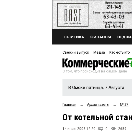
ПОЛИТИКА
ФИНАНСЫ
НЕДВИ
Свежий выпуск
Медиа
Кто есть кто
О том, что происходит на самом деле
В Омске пятница, 7 Августа
Главная
→
Архив газеты
→
№ 27
От котельной ста
14 июля 2003 12:20
0
2689