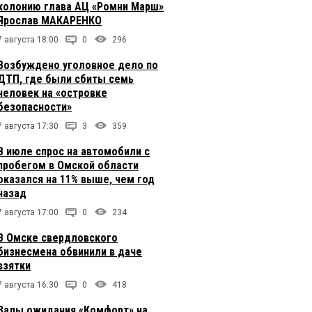
колонию глава АЦ «Ромни Марш»
Ярослав МАКАРЕНКО
7 августа 18:00
0
296
Возбуждено уголовное дело по
ДТП, где были сбиты семь
человек на «островке
безопасности»
7 августа 17:30
3
359
В июле спрос на автомобили с
пробегом в Омской области
оказался на 11% выше, чем год
назад
7 августа 17:00
0
234
В Омске свердловского
бизнесмена обвинили в даче
взятки
7 августа 16:30
0
418
Залы ожидания «Комфорт» на