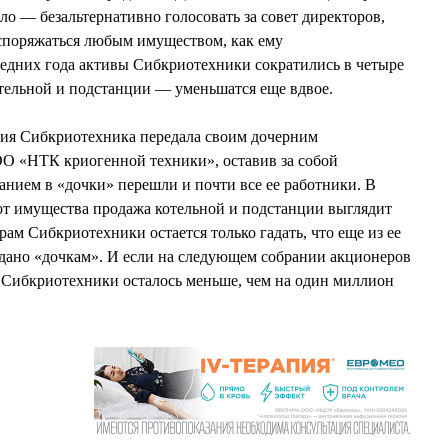
ло — безальтернативно голосовать за совет директоров,
аспоряжаться любым имуществом, как ему
следних года активы Сибкриотехники сократились в четыре
котельной и подстанции — уменьшатся еще вдвое.
ния Сибкриотехника передала своим дочерним
 «НТК криогенной техники», оставив за собой
анием в «дочки» перешли и почти все ее работники. В
от имущества продажа котельной и подстанции выглядит
ам Сибкриотехники остается только гадать, что еще из ее
дано «дочкам». И если на следующем собрании акционеров
у Сибкриотехники осталось меньше, чем на один миллион