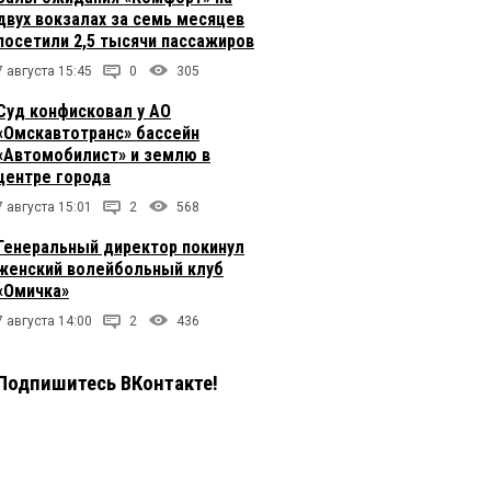
двух вокзалах за семь месяцев
посетили 2,5 тысячи пассажиров
7 августа 15:45
0
305
Суд конфисковал у АО
«Омскавтотранс» бассейн
«Автомобилист» и землю в
центре города
7 августа 15:01
2
568
Генеральный директор покинул
женский волейбольный клуб
«Омичка»
7 августа 14:00
2
436
Подпишитесь ВКонтакте!