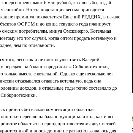
кэнерго превышают 6 млн рублей, казалось бы, отдай
 спокойно. Но эта подстанция весьма пригодится
 как не преминул похвастаться Евгений РЕДДИХ, в начале
бъектов ФОРЭМ и до конца текущего года планирует
ю омским потребителям, минуя Омскэнерго. Котельная
оэтому это тот случай, когда оптом продать котельную и
днее, чем по отдельности.
 того, чего так и не смог осуществить Валерий
 передаче на баланс города жилья Сибкриотехники,
о только вместе с котельной. Однако еще несколько лет
чески отказывался отдавать котельную, ведь она
ловины доходов, в отдельные годы тепло составляло до
 Сибкриотехники.
ь принять без всякой компенсации областная
 оно таки перешло на баланс муниципалитета, как и все
принятое областью в период противостояния двух ветвей
бкриотехникой и впоследствии не раз использовалось для