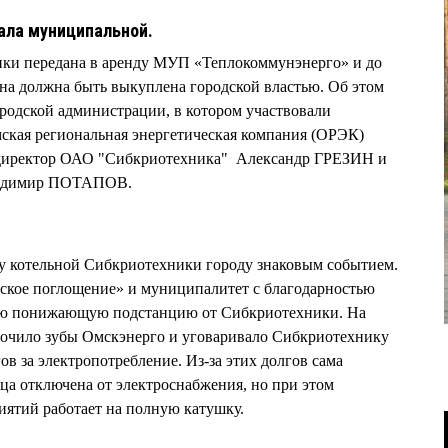
ала муниципальной.
ики передана в аренду МУП «Теплокоммунэнерго» и до
она должна быть выкуплена городской властью. Об этом
ородской администрации, в котором участвовали
ская региональная энергетическая компания (ОРЭК)
директор ОАО "Сибкриотехника" Александр ГРЕЗИН и
ладимир ПОТАПОВ.
 котельной Сибкриотехники городу знаковым событием.
еское поглощение» и муниципалитет с благодарностью
ную понижающую подстанцию от Сибкриотехники. На
 точило зубы Омскэнерго и уговаривало Сибкриотехнику
ов за электропотребление. Из-за этих долгов сама
ца отключена от электроснабжения, но при этом
иятий работает на полную катушку.