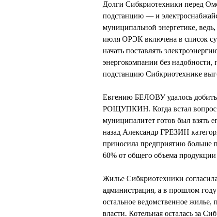
Долги Сибкриотехники перед Омс
подстанцию — и электроснабжайся
муниципальной энергетике, ведь,
июля ОРЭК включена в список су
начать поставлять электроэнерги
энергокомпании без надобности, п
подстанцию Сибкриотехнике выго
Евгению БЕЛОВУ удалось добиться
РОЩУПКИН. Когда встал вопрос о
муниципалитет готов был взять ег
назад Александр ГРЕЗИН категори
приносила предприятию больше по
60% от общего объема продукции
Жилье Сибкриотехники согласилас
администрация, а в прошлом году
остальное ведомственное жилье, 
власти. Котельная осталась за Си