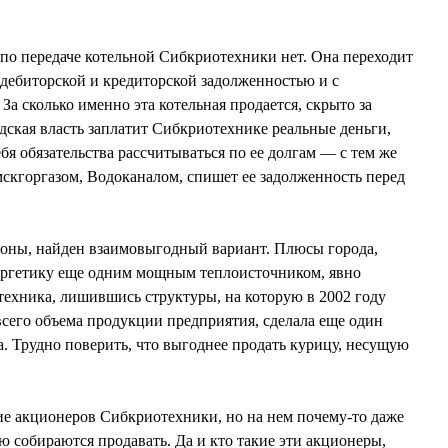
о передаче котельной Сибкриотехники нет. Она переходит
 дебиторской и кредиторской задолженностью и с
а сколько именно эта котельная продается, скрыто за
дская власть заплатит Сибкриотехнике реальные деньги,
ебя обязательства рассчитываться по ее долгам — с тем же
скгоргазом, Водоканалом, спишет ее задолженность перед
роны, найден взаимовыгодный вариант. Плюсы города,
ргетику еще одним мощным теплоисточником, явно
ехника, лишившись структуры, на которую в 2002 году
всего объема продукции предприятия, сделала еще один
. Трудно поверить, что выгоднее продать курицу, несущую
ие акционеров Сибкриотехники, но на нем почему-то даже
ую собираются продавать. Да и кто такие эти акционеры,