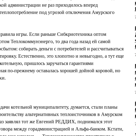
кой администрации не раз приходилось вперед
 теплопотребление под угрозой отключения Амурского
равила игры. Если раньше Сибкриотехника оптом
отом Теплокоммунэнерго, то два года назад ей самой
осбытом: собирать деньги с потребителей и рассчитываться
ировку. Естественно, это хлопотно и невыгодно, а тут еще
котельную, пришлось заручаться гарантиями
ная по-прежнему оставалась хорошей дойной коровой, но
ки.
ачи котельной муниципалитету, думается, стали планы
роительству альтернативных теплоисточников в Амурском
раз заявлял тот же Евгений РЕДДИХ, поднимался этот
говора между горадминистрацией и Альфа-банком. Кстати,