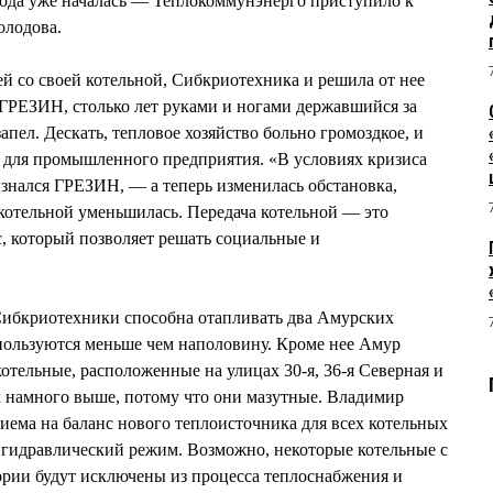
рода уже началась — Теплокоммунэнерго приступило к
олодова.
ей со своей котельной, Сибкриотехника и решила от нее
 ГРЕЗИН, столько лет руками и ногами державшийся за
апел. Дескать, тепловое хозяйство больно громоздкое, и
е для промышленного предприятия. «В условиях кризиса
знался ГРЕЗИН, — а теперь изменилась обстановка,
котельной уменьшилась. Передача котельной — это
, который позволяет решать социальные и
ибкриотехники способна отапливать два Амурских
спользуются меньше чем наполовину. Кроме нее Амур
тельные, расположенные на улицах 30-я, 36-я Северная и
х намного выше, потому что они мазутные. Владимир
ема на баланс нового теплоисточника для всех котельных
 гидравлический режим. Возможно, некоторые котельные с
ории будут исключены из процесса теплоснабжения и