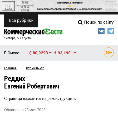
Все рубрики
Поиск по сайту
ПОЛИТИКА
Свежий выпуск
Медиа
ФИНАНСЫ
Четверг, 6 Августа
Кто есть кто
НЕДВИЖИМОСТЬ
В Омске:
$ 80,9293
€ 93,1901
Интервью
БИЗНЕС
Главная
→
Кто есть кто
Мнения
ОБЩЕСТВО
Реддих
Рейтинги
ЗАКОН
Евгений Робертович
Блоги
НОВОСТИ КОМПАНИЙ
Страница находится на реконструкции.
Архив
ПРОИСШЕСТВИЯ
Обновлено 23 мая 2023
СТИЛЬ ЖИЗНИ