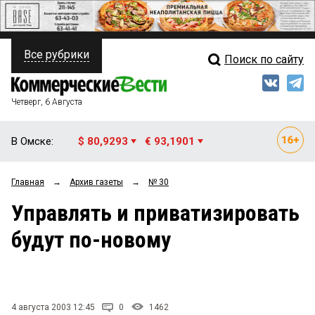
Все рубрики
Поиск по сайту
ПОЛИТИКА
Свежий выпуск
Медиа
ФИНАНСЫ
Четверг, 6 Августа
Кто есть кто
НЕДВИЖИМОСТЬ
В Омске:
$ 80,9293
€ 93,1901
Интервью
БИЗНЕС
Главная
→
Архив газеты
→
№ 30
Мнения
ОБЩЕСТВО
Управлять и приватизировать
Рейтинги
ЗАКОН
будут по-новому
Блоги
НОВОСТИ КОМПАНИЙ
Архив
ПРОИСШЕСТВИЯ
4 августа 2003 12:45
0
1462