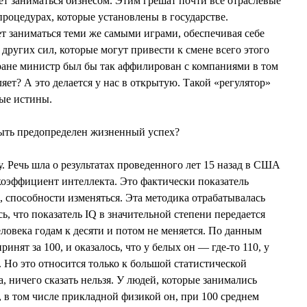
ет заниматься бизнесом. Этим грешат почти все отраслевые
 процедурах, которые установлены в государстве.
т заниматься теми же самыми играми, обеспечивая себе
других сил, которые могут привести к смене всего этого
ране министр был бы так аффилирован с компаниями в том
яет? А это делается у нас в открытую. Такой «регулятор»
ные истины.
быть предопределен жизненный успех?
. Речь шла о результатах проведенного лет 15 назад в США
 коэффициент интеллекта. Это фактически показатель
, способности изменяться. Эта методика отрабатывалась
сь, что показатель IQ в значительной степени передается
еловека годам к десяти и потом не меняется. По данным
нят за 100, и оказалось, что у белых он — где-то 110, у
Но это относится только к большой статистической
а, ничего сказать нельзя. У людей, которые занимались
 в том числе прикладной физикой он, при 100 среднем