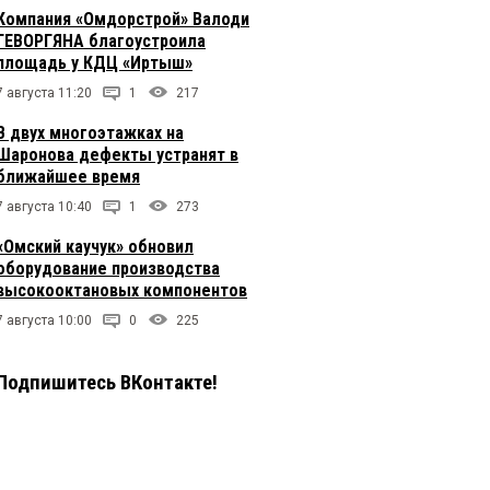
Компания «Омдорстрой» Валоди
ГЕВОРГЯНА благоустроила
площадь у КДЦ «Иртыш»
7 августа 11:20
1
217
В двух многоэтажках на
Шаронова дефекты устранят в
ближайшее время
7 августа 10:40
1
273
«Омский каучук» обновил
оборудование производства
высокооктановых компонентов
7 августа 10:00
0
225
Подпишитесь ВКонтакте!