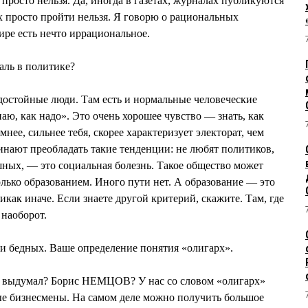
просто нельзя. Да, иногда в газетах, журналах публикуются
 просто пройти нельзя. Я говорю о рациональных
мире есть нечто иррациональное.
раль в политике?
достойные люди. Там есть и нормальные человеческие
наю, как надо». Это очень хорошее чувство — знать, как
умнее, сильнее тебя, скорее характеризует электорат, чем
чинают преобладать такие тенденции: не любят политиков,
шных, — это социальная болезнь. Такое общество может
олько образованием. Иного пути нет. А образование — это
как иначе. Если знаете другой критерий, скажите. Там, где
 наоборот.
 и бедных. Ваше определение понятия «олигарх».
то выдумал? Борис НЕМЦОВ? У нас со словом «олигарх»
е бизнесмены. На самом деле можно получить большое