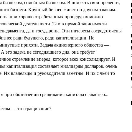
м бизнесом, семейным бизнесом. В нем есть свои прелести,
пного бизнеса. Крупный бизнес живет по другим законам.
ества при хорошо отработанных процедурах можно
ловеческой деятельности. Там в прямой зависимости
енеджмента, да и государства. Эти интересы сосредоточены
бизнес ради будущего, ради капитализации. Не
юминутные прихоти. Задача акционерного общества —
А это задача не сегодняшнего дня, она требует
ечное стремление вперед, которое всех консолидирует. И
чья капитализация составляет миллиарды долларов, очень
ре. Их владельцы и руководители заметны. И их с чьей-то
я при обозначении сращивания капитала с властью...
несом — это сращивание?