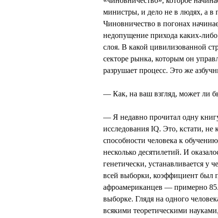
«чиновничество», которое начина
министры, и дело не в людях, а в
Чиновничество в погонах начинае
недопущение прихода каких-либо 
слоя. В какой цивилизованной ст
секторе рынка, которым он управл
разрушает процесс. Это же азбуч
— Как, на ваш взгляд, может ли 
— Я недавно прочитал одну книгу
исследования IQ. Это, кстати, не
способности человека к обучению
несколько десятилетий. И оказало
генетически, устанавливается у ч
всей выборки, коэффициент был при
афроамериканцев — примерно 85. 
выборке. Глядя на одного человек
всякими теоретическими науками,