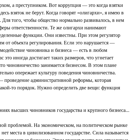
рхом, а преступником. Вот коррупция — это когда взятки
Здесь взяток не берут. Когда говорят «олигархи», я имею в
 Для того, чтобы общество нормально развивалось, в нем
феры ответственности. Те же олигархи нанимают
еделенные функции. Они известны. При этом регулятор
им от объекта регулирования. Если это нарушается —
имодействие чиновника и бизнеса — есть в любом
с это иногда достигает таких размеров, что угнетает
что чиновничество занимается бизнесом. В этом плане
ительно опережает культуру поведения чиновничества.
 — проведение административной реформы, которая
 какой-то порядок. Нужно определить две вещи: функция
иях высших чиновников государства и крупного бизнеса...
ной проблемой. На экономическом, на политическом рынке
й нет места в цивилизованном государстве. Сила называется