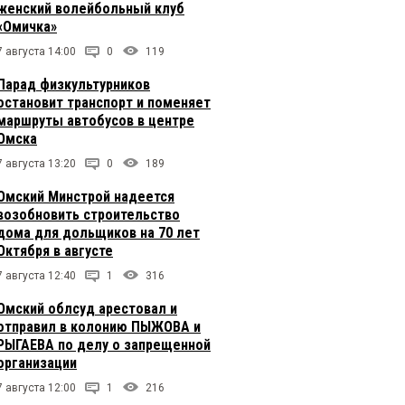
женский волейбольный клуб
«Омичка»
7 августа 14:00
0
119
Парад физкультурников
остановит транспорт и поменяет
маршруты автобусов в центре
Омска
7 августа 13:20
0
189
Омский Минстрой надеется
возобновить строительство
дома для дольщиков на 70 лет
Октября в августе
7 августа 12:40
1
316
Омский облсуд арестовал и
отправил в колонию ПЫЖОВА и
РЫГАЕВА по делу о запрещенной
организации
7 августа 12:00
1
216