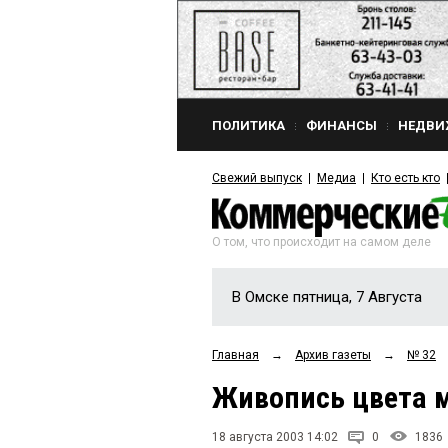
ПОЛИТИКА
ФИНАНСЫ
НЕДВИ
Свежий выпуск
Медиа
Кто есть кто
О том, что происходит на самом деле
В Омске пятница, 7 Августа
Главная
→
Архив газеты
→
№ 32
Живопись цвета 
18 августа 2003 14:02
0
1836