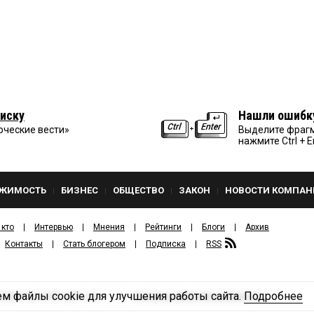
иску
Нашли ошибк
рческие вести»
Выделите фрагм
нажмите Ctrl + E
ЖИМОСТЬ
БИЗНЕС
ОБЩЕСТВО
ЗАКОН
НОВОСТИ КОМПАН
 кто
Интервью
Мнения
Рейтинги
Блоги
Архив
Контакты
Стать блогером
Подписка
RSS
м файлы cookie для улучшения работы сайта.
Подробнее
Политика конфиденциальности
ЗДАТЕЛЬСКИЙ ДОМ «КВ».