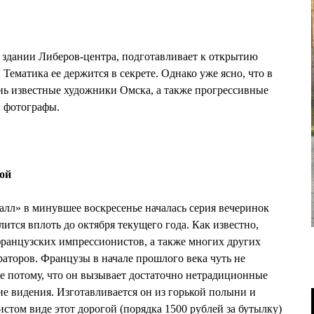
в здании Либеров-центра, подготавливает к открытию
ематика ее держится в секрете. Однако уже ясно, что в
нь известные художники Омска, а также прогрессивные
 фотографы.
ой
алл» в минувшее воскресенье началась серия вечеринок
лится вплоть до октября текущего года. Как известно,
анцузских импрессионистов, а также многих других
аторов. Французы в начале прошлого века чуть не
се потому, что он вызывает достаточно нетрадиционные
е видения. Изготавливается он из горькой полыни и
истом виде этот дорогой (порядка 1500 рублей за бутылку)