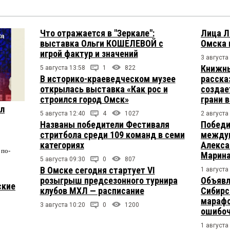
Что отражается в "Зеркале":
Лица Л
выставка Ольги КОШЕЛЕВОЙ с
Омска 
игрой фактур и значений
3 августа
Книжны
5 августа 13:58
1
822
В историко-краеведческом музее
расска
открылась выставка «Как рос и
создае
строился город Омск»
грани 
ул
5 августа 12:40
4
1027
2 августа
Названы победители Фестиваля
Победи
стритбола среди 109 команд в семи
междун
категориях
Алекса
по-
Марина
5 августа 09:30
0
807
В Омске сегодня стартует VI
1 августа
розыгрыш предсезонного турнира
Объявл
ские
клубов МХЛ — расписание
Сибирс
марафо
3 августа 10:20
0
1200
ошибо
1 августа