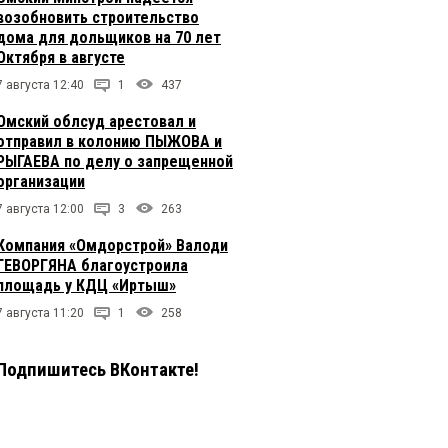
возобновить строительство
дома для дольщиков на 70 лет
Октября в августе
7 августа 12:40
1
437
Омский облсуд арестовал и
отправил в колонию ПЫЖОВА и
РЫГАЕВА по делу о запрещенной
организации
7 августа 12:00
3
263
Компания «Омдорстрой» Валоди
ГЕВОРГЯНА благоустроила
площадь у КДЦ «Иртыш»
7 августа 11:20
1
258
Подпишитесь ВКонтакте!