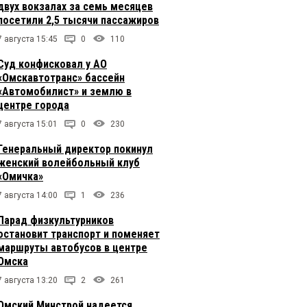
двух вокзалах за семь месяцев
посетили 2,5 тысячи пассажиров
7 августа 15:45
0
110
Суд конфисковал у АО
«Омскавтотранс» бассейн
«Автомобилист» и землю в
центре города
7 августа 15:01
0
230
Генеральный директор покинул
женский волейбольный клуб
«Омичка»
7 августа 14:00
1
236
Парад физкультурников
остановит транспорт и поменяет
маршруты автобусов в центре
Омска
7 августа 13:20
2
261
Омский Минстрой надеется