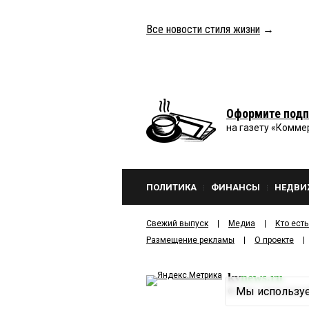
Все новости стиля жизни
→
Оформите подп
на газету «Комме
ПОЛИТИКА
ФИНАНСЫ
НЕДВИ
Свежий выпуск
Медиа
Кто есть
Размещение рекламы
О проекте
kv
news.ru
Мы используе
©
2001—2026
ООО И