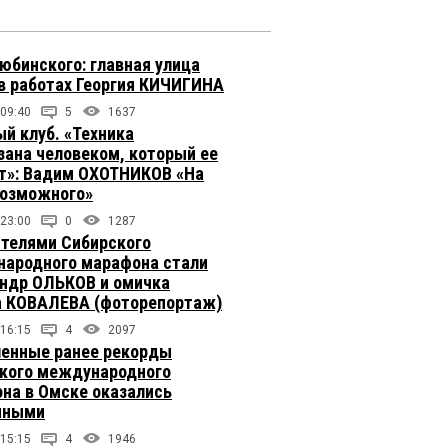
юбинского: главная улица
в работах Георгия КИЧИГИНА
 09:40
5
1637
й клуб. «Техника
зана человеком, который ее
т»: Вадим ОХОТНИКОВ «На
возможного»
 23:00
0
1287
телями Сибирского
ародного марафона стали
ндр ОЛЬКОВ и омичка
 КОВАЛЕВА (фоторепортаж)
 16:15
4
2097
енные ранее рекорды
кого международного
на в Омске оказались
чными
 15:15
4
1946