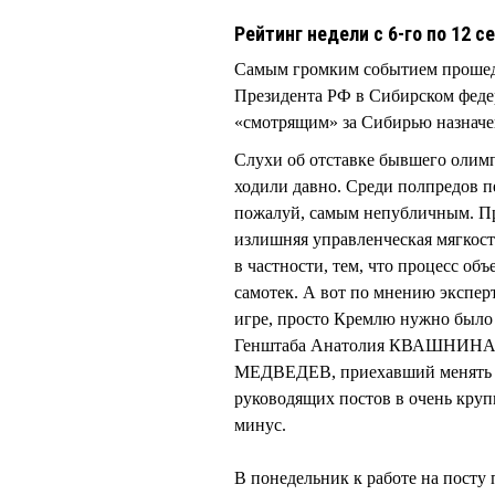
Рейтинг недели с 6-го по 12 с
Самым громким событием прошедш
Президента РФ в Сибирском фед
«смотрящим» за Сибирью назна
Слухи об отставке бывшего оли
ходили давно. Среди полпредов п
пожалуй, самым непубличным. При
излишняя управленческая мягкост
в частности, тем, что процесс об
самотек. А вот по мнению экспе
игре, просто Кремлю нужно было 
Генштаба Анатолия КВАШНИНА. И
МЕДВЕДЕВ, приехавший менять п
руководящих постов в очень круп
минус.
В понедельник к работе на посту