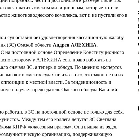
ации попранных чести и достоинства в размере 1 млн 150
зался платить омским милиционерам, которые хотели
ьство животноводческого комплекса, вот и не пустили его в
ой суд оставил без удовлетворения кассационную жалобу
ния (ЗС) Омской области
Андрея АЛЕХИНА
,
 ЗС на постоянной основе.Определение Конституционного
огласно которому у АЛЕХИНА есть право работать на
ало сначала ЗС, а теперь и облсуд. По мнению экспертов
рывают в омских судах не из-за того, что закон не на их
 в оппозиции к местной власти. За тенденциозность и
инус получает председатель Омского облсуда Василий
работать в ЗС на постоянной основе не только для себя,
мунистов. Между тем его коллега депутат ЗС Светлана
кома КПРФ «классовым врагом». Она вышла из рядов
 коммунистическую организацию, поддерживающую