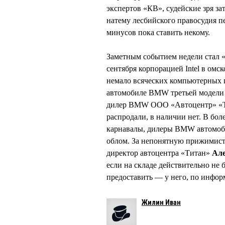
экспертов «КВ», судейские зря за
натему лесбийского правосудия п
минусов пока ставить некому.
Заметным событием недели стал 
сентября корпорацией Intel в ом
немало всяческих компьютерных п
автомобиле ВМW третьей модели т
дилер ВMW ООО «Автоцентр» «Тит
распродали, в наличии нет. В боле
карнавалы, дилеры BMW автомобил
облом. За непонятную прижимист
директор автоцентра «Титан»
Ал
если на складе действительно не 
предоставить — у него, по инфо
Жилин Иван