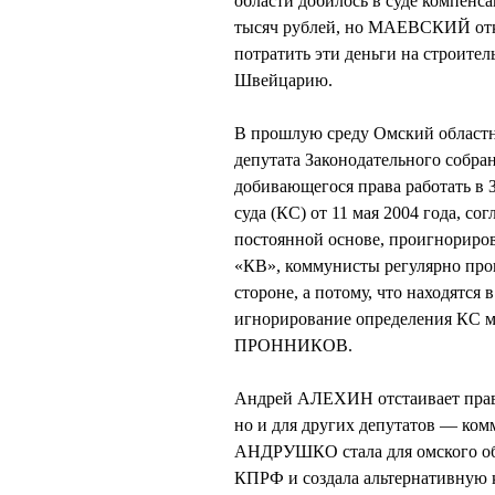
области добилось в суде компенс
тысяч рублей, но МАЕВСКИЙ отка
потратить эти деньги на строител
Швейцарию.
В прошлую среду Омский областн
депутата Законодательного собра
добивающегося права работать в
суда (КС) от 11 мая 2004 года, с
постоянной основе, проигнориров
«КВ», коммунисты регулярно проиг
стороне, а потому, что находятся
игнорирование определения КС м
ПРОННИКОВ.
Андрей АЛЕХИН отстаивает право 
но и для других депутатов — ком
АНДРУШКО стала для омского об
КПРФ и создала альтернативную