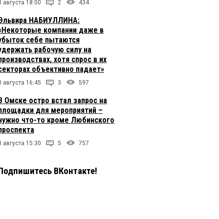
8 августа 18:00
2
434
Эльвира НАБИУЛЛИНА:
«Некоторые компании даже в
убыток себе пытаются
удержать рабочую силу на
производствах, хотя спрос в их
секторах объективно падает»
8 августа 16:45
3
597
В Омске остро встал запрос на
площадки для мероприятий –
нужно что-то кроме Любинского
проспекта
8 августа 15:30
5
757
Подпишитесь ВКонтакте!