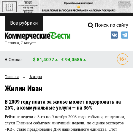
Все рубрики
Поиск по сайту
ПОЛИТИКА
Свежий выпуск
Медиа
ФИНАНСЫ
Пятница, 7 Августа
Кто есть кто
НЕДВИЖИМОСТЬ
В Омске:
$ 81,4077
€ 94,0585
Интервью
БИЗНЕС
Главная
→
Авторы
Мнения
ОБЩЕСТВО
Жилин Иван
Рейтинги
ЗАКОН
В 2009 году плата за жилье может подорожать на
Блоги
НОВОСТИ КОМПАНИЙ
25%, а коммунальные услуги — на 36%
Рейтинг недели с 3-го по 9 ноября 2008 года: события, тенденции,
Архив
ПРОИСШЕСТВИЯ
слухи Главным событием минувшей недели, по оценке экспертов
«КВ», стало празднование Дня национального единства. Этот
СТИЛЬ ЖИЗНИ