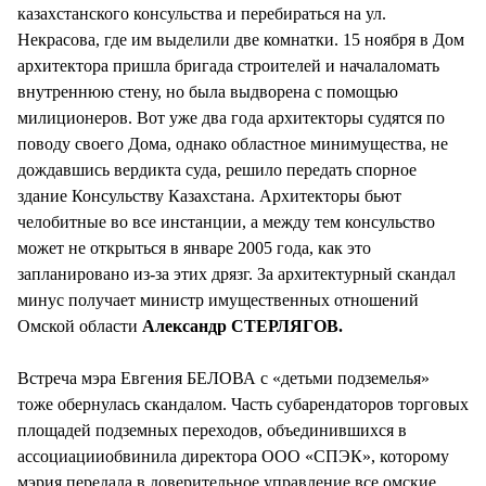
казахстанского консульства и перебираться на ул.
Некрасова, где им выделили две комнатки. 15 ноября в Дом
архитектора пришла бригада строителей и началаломать
внутреннюю стену, но была выдворена с помощью
милиционеров. Вот уже два года архитекторы судятся по
поводу своего Дома, однако областное минимущества, не
дождавшись вердикта суда, решило передать спорное
здание Консульству Казахстана. Архитекторы бьют
челобитные во все инстанции, а между тем консульство
может не открыться в январе 2005 года, как это
запланировано из-за этих дрязг. За архитектурный скандал
минус получает министр имущественных отношений
Омской области
Александр СТЕРЛЯГОВ.
Встреча мэра Евгения БЕЛОВА с «детьми подземелья»
тоже обернулась скандалом. Часть субарендаторов торговых
площадей подземных переходов, объединившихся в
ассоциацииобвинила директора ООО «СПЭК», которому
мэрия передала в доверительное управление все омские