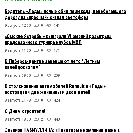
Водитель «Лады» ночью сбил пешехода, перебегавшего
дорогу на «красный» сигнал светофора
9 августа 12:00
0
141
«Омские Ястребы» выиграли VI омский розыгрыш
предсезонного турнира клубов МХЛ
9 августа 11:00
0
171
В Либеров-центре завершают лето "Летним
калейдоскопом"
9 августа 09:30
0
209
В столкновении автомобилей Renault и «Лады»
пострадали две женщины и двое детей
8 августа 21:48
0
424
С Днем строителя!
8 августа 18:00
2
440
Эльвира НАБИУЛЛИНА: «Некоторые компании даже в