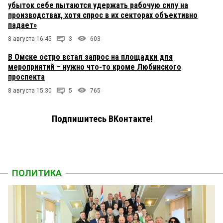
убыток себе пытаются удержать рабочую силу на
производствах, хотя спрос в их секторах объективно
падает»
8 августа 16:45
3
603
В Омске остро встал запрос на площадки для
мероприятий – нужно что-то кроме Любинского
проспекта
8 августа 15:30
5
765
Подпишитесь ВКонтакте!
ПОЛИТИКА