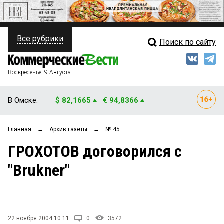
Все рубрики
Поиск по сайту
ПОЛИТИКА
Свежий выпуск
Медиа
ФИНАНСЫ
Воскресенье, 9 Августа
Кто есть кто
НЕДВИЖИМОСТЬ
В Омске:
$ 82,1665
€ 94,8366
Интервью
БИЗНЕС
Главная
→
Архив газеты
→
№ 45
Мнения
ОБЩЕСТВО
ГРОХОТОВ договорился с
Рейтинги
ЗАКОН
"Brukner"
Блоги
НОВОСТИ КОМПАНИЙ
Архив
ПРОИСШЕСТВИЯ
22 ноября 2004 10:11
0
3572