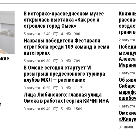
В историко-краеведческом музее
Книжны
открылась выставка «Как рос и
расска
строился город Омск»
создае
грани 
5 августа 12:40
4
900
Названы победители Фестиваля
2 августа
стритбола среди 109 команд в семи
Победи
категориях
междун
ские
Алекса
5 августа 09:30
0
709
Марина
В Омске сегодня стартует VI
розыгрыш предсезонного турнира
1 августа
клубов МХЛ — расписание
Объявл
Сибирс
3 августа 10:20
0
1117
марафо
Лица Любинского: главная улица
ошибо
Омска в работах Георгия КИЧИГИНА
с
1 августа
3 августа 09:40
5
1569
Омские
«Живую
31 июля 1