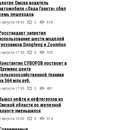
центре Омска водитель
автомобиля «Лада Гранта» сбил
семь пешеходов
6 августа 18:02
2
618
Росстандарт запретил
использование шести моделей
грузовиков Dongfeng и Zoomlion
6 августа 17:30
0
320
Константин СУВОРОВ построит в
Дружино центр
сельскохозяйственной техники
за 564 млн руб.
6 августа 17:05
2
401
Вывоз нефти и нефтегрузов из
Омской области по железной
дороге уменьшился
6 августа 16:00
0
514
Современные