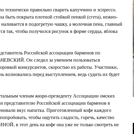
ло технически правильно сварить капуччино и эспрессо.
на быть покрыта плотной стойкой пенкой (сгета), нежно-
 наливается в подогретую чашку, а молочная пена, главный
тся так, чтобы получился рисунок в форме сердца, яблока
едставитель Российской ассоциации барменов по
ЧЕВСКИЙ. Он следил за умением пользоваться
оровкой конкурсантов, скоростью их работы. Участники,
нь волновались перед выступлением, ведь судить их будет
остальным членам жюри-президенту Ассоциации омских
 представителю Российской ассоциации барменов в
ивали вкус напитка. Приготовленный кофе каждого
опробовать, чтобы ощутить сладость, горечь, качество
ОЙ, в этот день на кофе она уже не только смотреть не