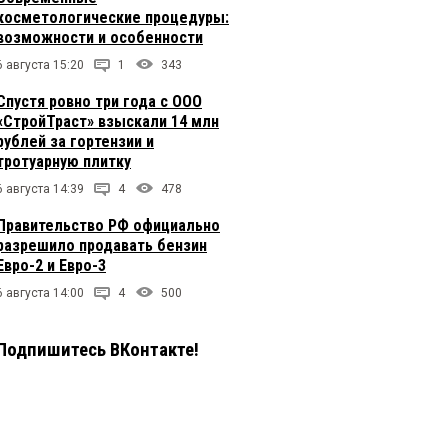
косметологические процедуры:
возможности и особенности
6 августа 15:20
1
343
Спустя ровно три года с ООО
«СтройТраст» взыскали 14 млн
рублей за гортензии и
тротуарную плитку
6 августа 14:39
4
478
Правительство РФ официально
разрешило продавать бензин
Евро-2 и Евро-3
6 августа 14:00
4
500
Подпишитесь ВКонтакте!