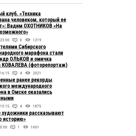
й клуб. «Техника
зана человеком, который ее
т»: Вадим ОХОТНИКОВ «На
возможного»
 23:00
0
1219
телями Сибирского
ародного марафона стали
ндр ОЛЬКОВ и омичка
 КОВАЛЕВА (фоторепортаж)
 16:15
4
2021
енные ранее рекорды
кого международного
на в Омске оказались
чными
 15:15
4
1875
 художники рассказывают
 историю»
0:00
1
1601