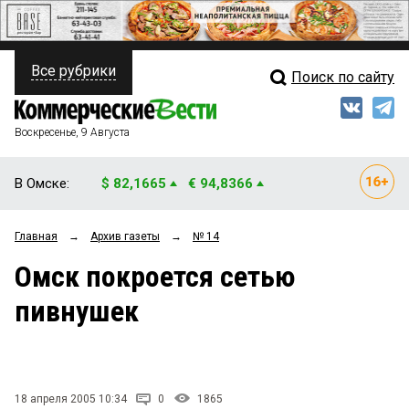
Все рубрики
Поиск по сайту
ПОЛИТИКА
Свежий выпуск
Медиа
ФИНАНСЫ
Воскресенье, 9 Августа
Кто есть кто
НЕДВИЖИМОСТЬ
В Омске:
$ 82,1665
€ 94,8366
Интервью
БИЗНЕС
Главная
→
Архив газеты
→
№ 14
Мнения
ОБЩЕСТВО
Омск покроется сетью
Рейтинги
ЗАКОН
пивнушек
Блоги
НОВОСТИ КОМПАНИЙ
Архив
ПРОИСШЕСТВИЯ
18 апреля 2005 10:34
0
1865