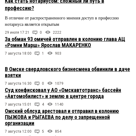
Как стать нотариусом: сложный ли путь в
профессию?
В отличие от распространенного мнения доступ в профессию
нотариуса является открытым
29 июля 17:21
0
2222
За обман 93 омичей отправлен в колонию глава АЦ
«Ромни Марш» Ярослав МАКАРЕНКО
7 августа 18:00
1
903
В Омске свердловского бизнесмена обвинили в даче
взятки
7 августа 16:30
0
1079
Суд конфисковал у АО «Омскавтотранс» бассейн
«Автомобилист» и землю в центре города
7 августа 15:01
4
1140
Омский облсуд арестовал и отправил в колонию
ПЫЖОВА и РЫГАЕВА по делу о запрещенной
организации
7 августа 12:00
5
854