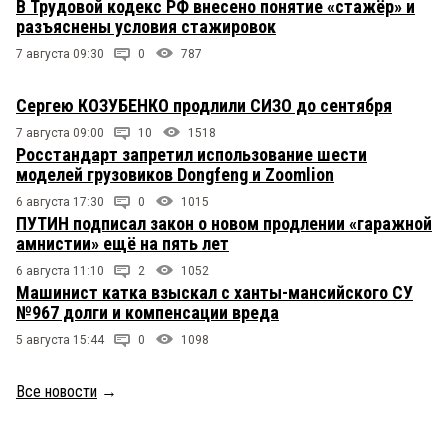
В Трудовой кодекс РФ внесено понятие «стажёр» и
разъяснены условия стажировок
7 августа 09:30
0
787
Сергею КОЗУБЕНКО продлили СИЗО до сентября
7 августа 09:00
10
1518
Росстандарт запретил использование шести
моделей грузовиков Dongfeng и Zoomlion
6 августа 17:30
0
1015
ПУТИН подписал закон о новом продлении «гаражной
амнистии» ещё на пять лет
6 августа 11:10
2
1052
Машинист катка взыскал с ханты-мансийского СУ
№967 долги и компенсации вреда
5 августа 15:44
0
1098
Все новости
→