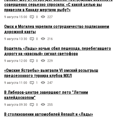
совершенно серьезно спросила: «С какой целью вы
привезли в Канаду мертвую рыбу?»
9 августа 15:00
0
227
Омск и Могилев укрепили сотрудничество подписанием
дорожной карты
9 августа 13:30
0
216
Водитель «Лады» ночью сбил пешехода, перебегавшего
дорогу на «красный» сигнал светофора
9 августа 12:00
0
229
«Омские Ястребы» выиграли VI омский розыгрыш
предсезонного турнира клубов МХЛ
9 августа 11:00
1
247
В Либеров-центре завершают лето "Летним
калейдоскопом"
9 августа 09:30
0
255
В столкновении автомобилей Renault и «Лады»