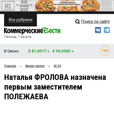
Все рубрики
Поиск по сайту
ПОЛИТИКА
Свежий выпуск
Медиа
ФИНАНСЫ
Пятница, 7 Августа
Кто есть кто
НЕДВИЖИМОСТЬ
В Омске:
$ 81,4077
€ 94,0585
Интервью
БИЗНЕС
Главная
→
Архив газеты
→
№ 20
Мнения
ОБЩЕСТВО
Наталья ФРОЛОВА назначена
Рейтинги
ЗАКОН
первым заместителем
Блоги
НОВОСТИ КОМПАНИЙ
ПОЛЕЖАЕВА
Архив
ПРОИСШЕСТВИЯ