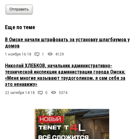
Отправить
Еще по теме
В Омске начали штрафовать за установку шлагбаумов у
домов
1 ноября 16:18
1
4129
Николай ХЛЕБКОВ, начальник административно-
технической инспекции администрации города Омска:
«Меня многие называют трудоголиком, я сам себя за
это ненавижу»
22 октября 14:18
0
3374