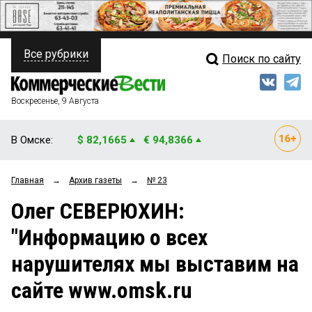
Все рубрики
Поиск по сайту
ПОЛИТИКА
Свежий выпуск
Медиа
ФИНАНСЫ
Воскресенье, 9 Августа
Кто есть кто
НЕДВИЖИМОСТЬ
В Омске:
$ 82,1665
€ 94,8366
Интервью
БИЗНЕС
Главная
→
Архив газеты
→
№ 23
Мнения
ОБЩЕСТВО
Олег СЕВЕРЮХИН:
Рейтинги
ЗАКОН
"Информацию о всех
Блоги
НОВОСТИ КОМПАНИЙ
нарушителях мы выставим на
Архив
ПРОИСШЕСТВИЯ
сайте www.omsk.ru