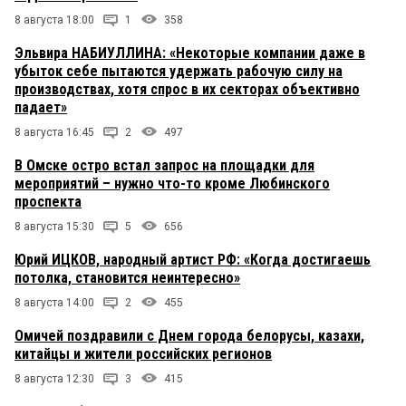
8 августа 18:00
1
358
Эльвира НАБИУЛЛИНА: «Некоторые компании даже в
убыток себе пытаются удержать рабочую силу на
производствах, хотя спрос в их секторах объективно
падает»
8 августа 16:45
2
497
В Омске остро встал запрос на площадки для
мероприятий – нужно что-то кроме Любинского
проспекта
8 августа 15:30
5
656
Юрий ИЦКОВ, народный артист РФ: «Когда достигаешь
потолка, становится неинтересно»
8 августа 14:00
2
455
Омичей поздравили с Днем города белорусы, казахи,
китайцы и жители российских регионов
8 августа 12:30
3
415