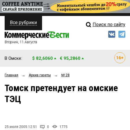
Все рубрики
Поиск по сайту
ПОЛИТИКА
Свежий выпуск
Медиа
ФИНАНСЫ
Вторник, 11 Августа
Кто есть кто
НЕДВИЖИМОСТЬ
В Омске:
$ 82,6060
€ 95,2860
Интервью
БИЗНЕС
Главная
→
Архив газеты
→
№ 28
Мнения
ОБЩЕСТВО
Томск претендует на омские
Рейтинги
ЗАКОН
ТЭЦ
Блоги
НОВОСТИ КОМПАНИЙ
Архив
ПРОИСШЕСТВИЯ
25 июля 2005 12:51
0
1775