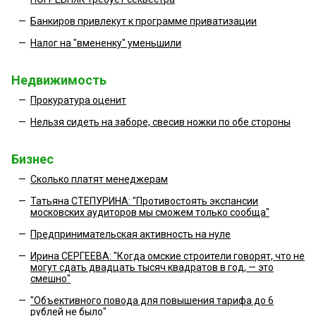
—
Банкиров привлекут к программе приватизации
—
Налог на "вмененку" уменьшили
Недвижимость
—
Прокуратура оценит
—
Нельзя сидеть на заборе, свесив ножки по обе стороны
Бизнес
—
Сколько платят менеджерам
—
Татьяна СТЕПУРИНА: "Противостоять экспансии
московских аудиторов мы сможем только сообща"
—
Предпринимательская активность на нуле
—
Ирина СЕРГЕЕВА: "Когда омские строители говорят, что не
могут сдать двадцать тысяч квадратов в год, — это
смешно"
—
"Объективного повода для повышения тарифа до 6
рублей не было"