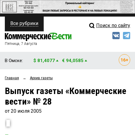
Все рубрики
Поиск по сайту
ПОЛИТИКА
Свежий выпуск
Медиа
ФИНАНСЫ
Пятница, 7 Августа
Кто есть кто
НЕДВИЖИМОСТЬ
В Омске:
$ 81,4077
€ 94,0585
Интервью
БИЗНЕС
Главная
→
Архив газеты
Мнения
ОБЩЕСТВО
Выпуск газеты «Коммерческие
Рейтинги
ЗАКОН
вести» № 28
Блоги
НОВОСТИ КОМПАНИЙ
от 20 июля 2005
Архив
ПРОИСШЕСТВИЯ
СТИЛЬ ЖИЗНИ