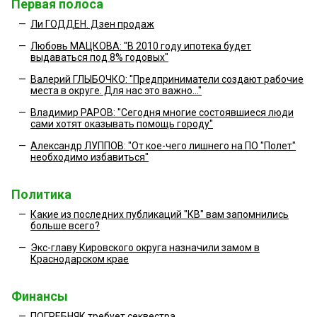
Первая полоса
—
Ли ГОДДЕН. Дзен продаж
—
Любовь МАЦКОВА: "В 2010 году ипотека будет
выдаваться под 8% годовых"
—
Валерий ГЛЫБОЧКО: "Предприниматели создают рабочие
места в округе. Для нас это важно..."
—
Владимир РАРОВ: "Сегодня многие состоявшиеся люди
сами хотят оказывать помощь городу"
—
Александр ЛУППОВ: "От кое-чего лишнего на ПО "Полет"
необходимо избавиться"
Политика
—
Какие из последних публикаций "КВ" вам запомнились
больше всего?
—
Экс-главу Кировского округа назначили замом в
Краснодарском крае
Финансы
—
ПОГРЕБНЯК требует секвестра