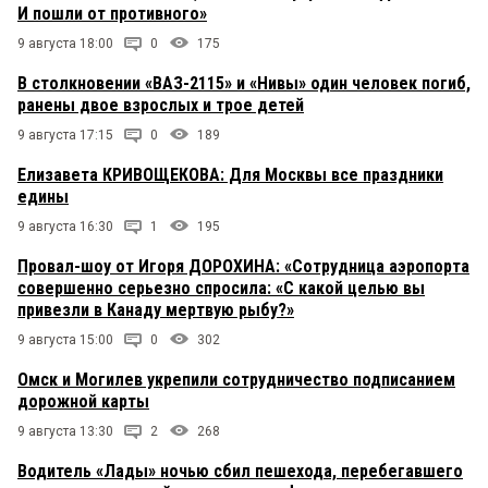
И пошли от противного»
9 августа 18:00
0
175
В столкновении «ВАЗ-2115» и «Нивы» один человек погиб,
ранены двое взрослых и трое детей
9 августа 17:15
0
189
Елизавета КРИВОЩЕКОВА: Для Москвы все праздники
едины
9 августа 16:30
1
195
Провал-шоу от Игоря ДОРОХИНА: «Сотрудница аэропорта
совершенно серьезно спросила: «С какой целью вы
привезли в Канаду мертвую рыбу?»
9 августа 15:00
0
302
Омск и Могилев укрепили сотрудничество подписанием
дорожной карты
9 августа 13:30
2
268
Водитель «Лады» ночью сбил пешехода, перебегавшего