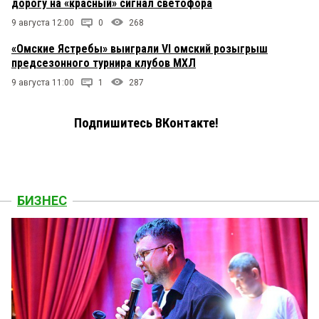
дорогу на «красный» сигнал светофора
9 августа 12:00
0
268
«Омские Ястребы» выиграли VI омский розыгрыш
предсезонного турнира клубов МХЛ
9 августа 11:00
1
287
Подпишитесь ВКонтакте!
БИЗНЕС