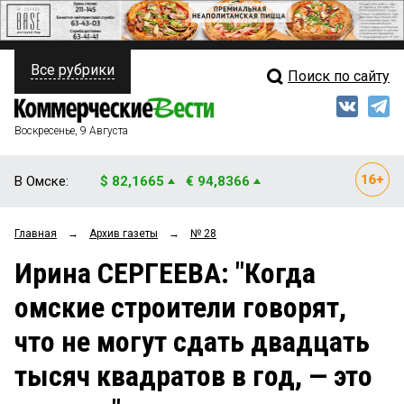
Все рубрики
Поиск по сайту
ПОЛИТИКА
Свежий выпуск
Медиа
ФИНАНСЫ
Воскресенье, 9 Августа
Кто есть кто
НЕДВИЖИМОСТЬ
В Омске:
$ 82,1665
€ 94,8366
Интервью
БИЗНЕС
Главная
→
Архив газеты
→
№ 28
Мнения
ОБЩЕСТВО
Ирина СЕРГЕЕВА: "Когда
Рейтинги
ЗАКОН
омские строители говорят,
Блоги
НОВОСТИ КОМПАНИЙ
что не могут сдать двадцать
Архив
ПРОИСШЕСТВИЯ
тысяч квадратов в год, — это