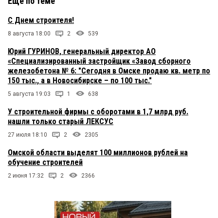
Еще по теме
С Днем строителя!
8 августа 18:00
2
539
Юрий ГУРИНОВ, генеральный директор АО
«Специализированный застройщик «Завод сборного
железобетона № 6: "Сегодня в Омске продаю кв. метр по
150 тыс., а в Новосибирске – по 100 тыс."
5 августа 19:03
1
638
У строительной фирмы с оборотами в 1,7 млрд руб.
нашли только старый ЛЕКСУС
27 июля 18:10
2
2305
Омской области выделят 100 миллионов рублей на
обучение строителей
2 июня 17:32
2
2366