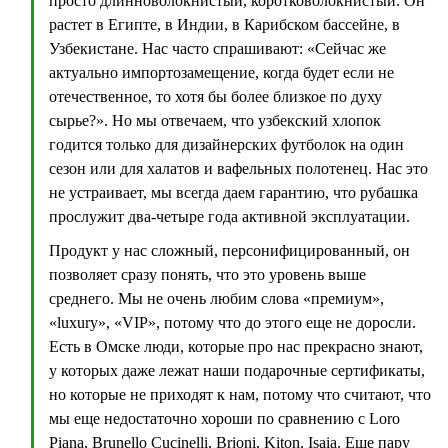
просто длинноволокнистый, коротковолокнистый. Он
растет в Египте, в Индии, в Карибском бассейне, в
Узбекистане. Нас часто спрашивают: «Сейчас же
актуально импортозамещение, когда будет если не
отечественное, то хотя бы более близкое по духу
сырье?». Но мы отвечаем, что узбекский хлопок
годится только для дизайнерских футболок на один
сезон или для халатов и вафельных полотенец. Нас это
не устраивает, мы всегда даем гарантию, что рубашка
прослужит два-четыре года активной эксплуатации.
Продукт у нас сложный, персонифицированный, он
позволяет сразу понять, что это уровень выше
среднего. Мы не очень любим слова «премиум»,
«luxury», «VIP», потому что до этого еще не доросли.
Есть в Омске люди, которые про нас прекрасно знают,
у которых даже лежат наши подарочные сертификаты,
но которые не приходят к нам, потому что считают, что
мы еще недостаточно хороши по сравнению с Loro
Piana, Brunello Cucinelli, Brioni, Kiton, Isaia. Еще пару