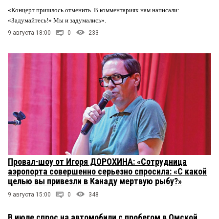
«Концерт пришлось отменить. В комментариях нам написали:
«Задумайтесь!» Мы и задумались».
9 августа 18:00
0
233
Провал-шоу от Игоря ДОРОХИНА: «Сотрудница
аэропорта совершенно серьезно спросила: «С какой
целью вы привезли в Канаду мертвую рыбу?»
9 августа 15:00
0
348
В июле спрос на автомобили с пробегом в Омской