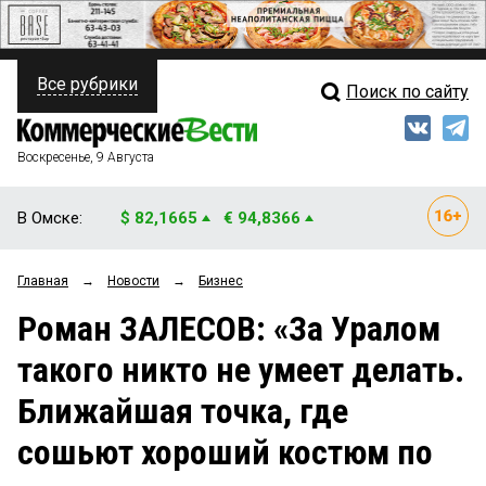
Все рубрики
Поиск по сайту
ПОЛИТИКА
Свежий выпуск
Медиа
ФИНАНСЫ
Воскресенье, 9 Августа
Кто есть кто
НЕДВИЖИМОСТЬ
В Омске:
$ 82,1665
€ 94,8366
Интервью
БИЗНЕС
Главная
→
Новости
→
Бизнес
Мнения
ОБЩЕСТВО
Роман ЗАЛЕСОВ: «За Уралом
Рейтинги
ЗАКОН
такого никто не умеет делать.
Блоги
НОВОСТИ КОМПАНИЙ
Ближайшая точка, где
Архив
ПРОИСШЕСТВИЯ
сошьют хороший костюм по