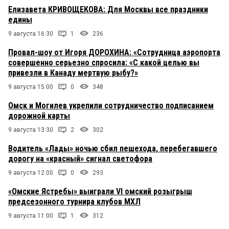
Елизавета КРИВОЩЕКОВА: Для Москвы все праздники
едины
9 августа 16:30
1
236
Провал-шоу от Игоря ДОРОХИНА: «Сотрудница аэропорта
совершенно серьезно спросила: «С какой целью вы
привезли в Канаду мертвую рыбу?»
9 августа 15:00
0
348
Омск и Могилев укрепили сотрудничество подписанием
дорожной карты
9 августа 13:30
2
302
Водитель «Лады» ночью сбил пешехода, перебегавшего
дорогу на «красный» сигнал светофора
9 августа 12:00
0
293
«Омские Ястребы» выиграли VI омский розыгрыш
предсезонного турнира клубов МХЛ
9 августа 11:00
1
312