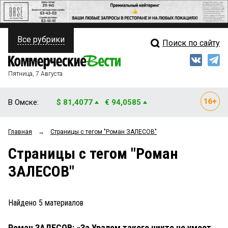
Все рубрики
Поиск по сайту
ПОЛИТИКА
Свежий выпуск
Медиа
ФИНАНСЫ
Пятница, 7 Августа
Кто есть кто
НЕДВИЖИМОСТЬ
В Омске:
$ 81,4077
€ 94,0585
Интервью
БИЗНЕС
Главная
→
Страницы c тегом "Роман ЗАЛЕСОВ"
Мнения
ОБЩЕСТВО
Страницы c тегом "Роман
Рейтинги
ЗАКОН
ЗАЛЕСОВ"
Блоги
НОВОСТИ КОМПАНИЙ
Архив
Найдено
5
материалов
ПРОИСШЕСТВИЯ
Роман ЗАЛЕСОВ: «За Уралом такого никто не умеет
СТИЛЬ ЖИЗНИ