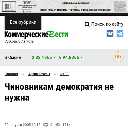
Все рубрики
Поиск по сайту
ПОЛИТИКА
Свежий выпуск
Медиа
ФИНАНСЫ
Суббота, 8 Августа
Кто есть кто
НЕДВИЖИМОСТЬ
В Омске:
$ 82,1665
€ 94,8366
Интервью
БИЗНЕС
Главная
→
Архив газеты
→
№ 33
Мнения
ОБЩЕСТВО
Чиновникам демократия не
Рейтинги
ЗАКОН
нужна
Блоги
НОВОСТИ КОМПАНИЙ
Архив
ПРОИСШЕСТВИЯ
30 августа 2005 13:18
0
1714