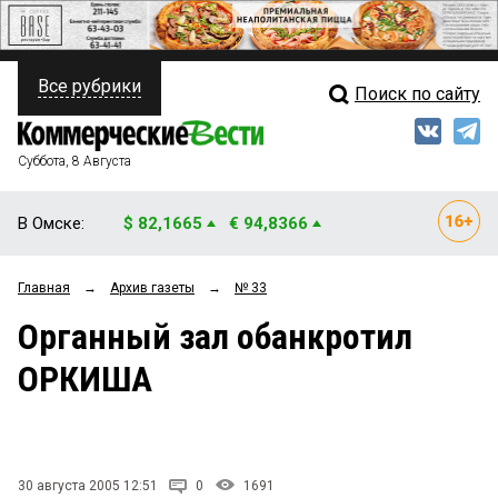
Все рубрики
Поиск по сайту
ПОЛИТИКА
Свежий выпуск
Медиа
ФИНАНСЫ
Суббота, 8 Августа
Кто есть кто
НЕДВИЖИМОСТЬ
В Омске:
$ 82,1665
€ 94,8366
Интервью
БИЗНЕС
Главная
→
Архив газеты
→
№ 33
Мнения
ОБЩЕСТВО
Органный зал обанкротил
Рейтинги
ЗАКОН
ОРКИША
Блоги
НОВОСТИ КОМПАНИЙ
Архив
ПРОИСШЕСТВИЯ
30 августа 2005 12:51
0
1691