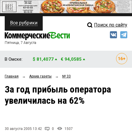
Все рубрики
Поиск по сайту
ПОЛИТИКА
Свежий выпуск
Медиа
ФИНАНСЫ
Пятница, 7 Августа
Кто есть кто
НЕДВИЖИМОСТЬ
В Омске:
$ 81,4077
€ 94,0585
Интервью
БИЗНЕС
Главная
→
Архив газеты
→
№ 33
Мнения
ОБЩЕСТВО
За год прибыль оператора
Рейтинги
ЗАКОН
увеличилась на 62%
Блоги
НОВОСТИ КОМПАНИЙ
Архив
ПРОИСШЕСТВИЯ
30 августа 2005 13:42
0
1507