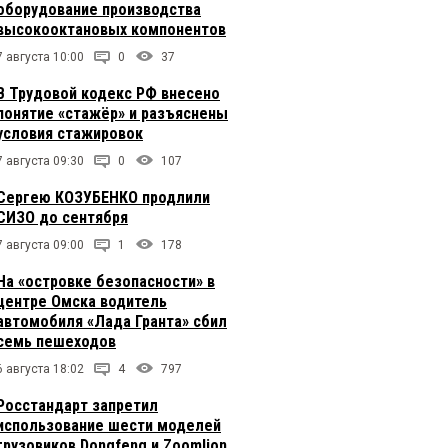
оборудование производства
высокооктановых компонентов
7 августа 10:00
0
37
В Трудовой кодекс РФ внесено
понятие «стажёр» и разъяснены
условия стажировок
7 августа 09:30
0
107
Сергею КОЗУБЕНКО продлили
СИЗО до сентября
7 августа 09:00
1
178
На «островке безопасности» в
центре Омска водитель
автомобиля «Лада Гранта» сбил
семь пешеходов
6 августа 18:02
4
797
Росстандарт запретил
использование шести моделей
грузовиков Dongfeng и Zoomlion