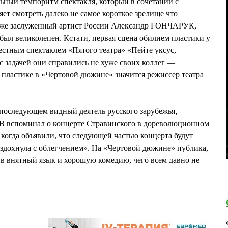
ьный темпоритм спектакля, который в сочетании с
ет смотреть далеко не самое короткое зрелище что
Даже заслуженный артист России Александр ГОНЧАРУК,
ыл великолепен. Кстати, первая сцена обилием пластики у
естным спектаклем «Пятого театра» «Пейте уксус,
с задачей они справились не хуже своих коллег —
 пластике в «Чертовой дюжине» значится режиссер театра
 последующем видный деятель русского зарубежья,
 вспоминал о концерте Стравинского в дореволюционном
 когда объявили, что следующей частью концерта будут
здохнула с облегчением». На «Чертовой дюжине» публика,
ив внятный язык и хорошую комедию, чего всем давно не