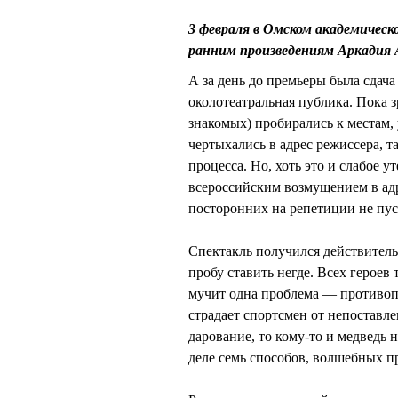
3 февраля в Омском академическ
ранним произведениям Аркади
А за день до премьеры была сдача 
околотеатральная публика. Пока з
знакомых) пробирались к местам,
чертыхались в адрес режиссера, 
процесса. Но, хоть это и слабое 
всероссийским возмущением в ад
посторонних на репетиции не пуск
Спектакль получился действитель
пробу ставить негде. Всех герое
мучит одна проблема — противопо
страдает спортсмен от непоставле
дарование, то кому-то и медведь н
деле семь способов, волшебных пр