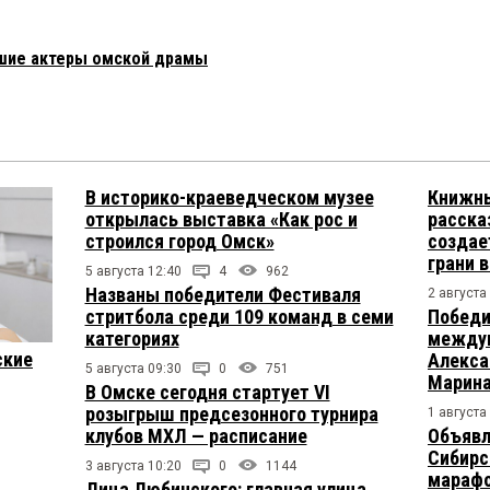
вшие актеры омской драмы
В историко-краеведческом музее
Книжны
открылась выставка «Как рос и
расска
строился город Омск»
создае
грани 
5 августа 12:40
4
962
Названы победители Фестиваля
2 августа
стритбола среди 109 команд в семи
Победи
категориях
междун
ские
Алекса
5 августа 09:30
0
751
Марина
В Омске сегодня стартует VI
розыгрыш предсезонного турнира
1 августа
клубов МХЛ — расписание
Объявл
Сибирс
3 августа 10:20
0
1144
марафо
Лица Любинского: главная улица