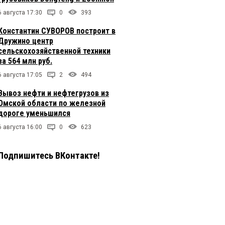
6 августа 17:30
0
393
Константин СУВОРОВ построит в
Дружино центр
сельскохозяйственной техники
за 564 млн руб.
6 августа 17:05
2
494
Вывоз нефти и нефтегрузов из
Омской области по железной
дороге уменьшился
6 августа 16:00
0
623
Подпишитесь ВКонтакте!