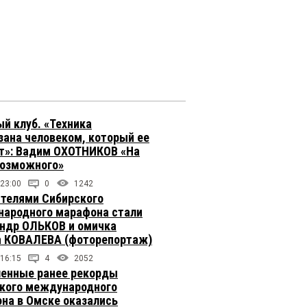
й клуб. «Техника
зана человеком, который ее
т»: Вадим ОХОТНИКОВ «На
возможного»
 23:00
0
1242
телями Сибирского
ародного марафона стали
ндр ОЛЬКОВ и омичка
 КОВАЛЕВА (фоторепортаж)
 16:15
4
2052
енные ранее рекорды
кого международного
на в Омске оказались