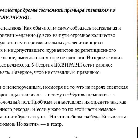
ом театре драмы состоялась премьера спектакля по
я АВЕРЧЕНКО.
спектакля. Как обычно, на сдачу собралась театральная и
рители медленно (у всех на пути огромное количество
 указанным в пригласительных, телевизионщики
так и не допустившего журналистов до репетиционного
утешение, омичи в своем горе не одиноки: Интернет кишит
рес режиссера. У Георгия ЦХВИРАВЫ есть правило:
ать. Наверное, чтоб не сглазили. И правильно.
но неиспорченным, несмотря на то, что на героях спектакля
в тринадцати новелл — почему и «Чертова дюжина» —
ложный пол. Проблема эта заставляет их страдать так, как
нного рекорда. И если у кого-то по этой части немалое
а что-нибудь наступил. Но это не большая беда. Есть в этом
иемов. Но за этим — в театр.