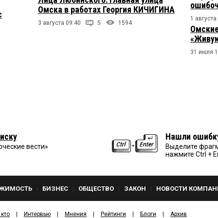
ошибо
Омска в работах Георгия КИЧИГИНА
с
1 августа
3 августа 09:40
5
1594
Омские
«Живую
31 июля 1
иску
Нашли ошибк
рческие вести»
Выделите фрагм
нажмите Ctrl + E
ЖИМОСТЬ
БИЗНЕС
ОБЩЕСТВО
ЗАКОН
НОВОСТИ КОМПАН
 кто
Интервью
Мнения
Рейтинги
Блоги
Архив