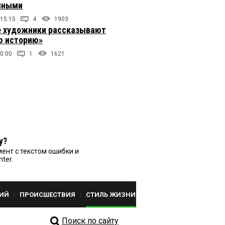
чными
 15:15
4
1903
 художники рассказывают
 историю»
0:00
1
1621
у?
ент с текстом ошибки и
nter.
ИЙ
ПРОИСШЕСТВИЯ
СТИЛЬ ЖИЗНИ
Поиск по сайту