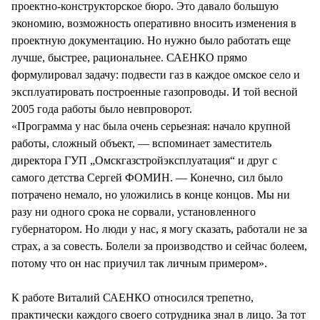
проектно-конструкторское бюро. Это давало большую
экономию, возможность оперативно вносить изменения в
проектную документацию. Но нужно было работать еще
лучше, быстрее, рациональнее. САЕНКО прямо
формулировал задачу: подвести газ в каждое омское село и
эксплуатировать построенные газопроводы. И той весной
2005 года работы было невпроворот.
«Программа у нас была очень серьезная: начало крупной
работы, сложный объект, — вспоминает заместитель
директора ГУП „Омскгазстройэксплуатация“ и друг с
самого детства Сергей ФОМИН. — Конечно, сил было
потрачено немало, но уложились в конце концов. Мы ни
разу ни одного срока не сорвали, установленного
губернатором. Но люди у нас, я могу сказать, работали не за
страх, а за совесть. Болели за производство и сейчас болеем,
потому что он нас приучил так личным примером».
К работе Виталий САЕНКО относился трепетно,
практически каждого своего сотрудника знал в лицо. За тот