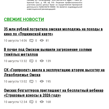
СВЕЖИЕ НОВОСТИ
35 млн рублей потратила омская молодежь на походы в
кино по «Пушкинской карте»
10 августа 14:06
0
81
В почве под Омском выявили загрязнение солями
тяжёлых металлов
10 августа 13:32
0
139
СК «Горпроект» ввела в эксплуатацию вторую высотку на
Левобережье Омска
10 августа 13:02
1
195
Омских бухгалтеров приглашают на бесплатный вебинар
«Страховые взносы в 2026 году»
10 августа 12:34
0
168