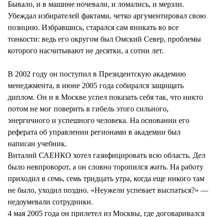
Бывало, и в машине ночевали, и ломались, и мерзли.
Убеждал избирателей фактами, четко аргументировал свою
позицию. Избравшись, старался сам вникать во все
тонкости: ведь его округом был Омский Север, проблемы
которого насчитывают не десятки, а сотни лет.
В 2002 году он поступил в Президентскую академию
менеджмента, в июне 2005 года собирался защищать
диплом. Он и в Москве успел показать себя так, что никто
потом не мог поверить в гибель этого сильного,
энергичного и успешного человека. На основании его
реферата об управлении регионами в академии был
написан учебник.
Виталий САЕНКО хотел газифицировать всю область. Дел
было невпроворот, а он словно торопился жить. На работу
приходил в семь, семь тридцать утра, когда еще никого там
не было, уходил поздно. «Неужели успевает выспаться?» —
недоумевали сотрудники.
4 мая 2005 года он прилетел из Москвы, где договаривался