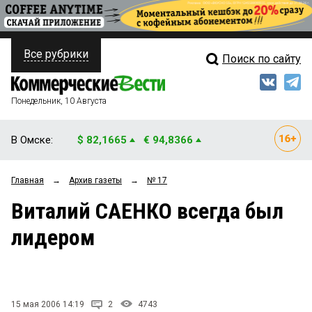
Все рубрики
Поиск по сайту
ПОЛИТИКА
Свежий выпуск
Медиа
ФИНАНСЫ
Понедельник, 10 Августа
Кто есть кто
НЕДВИЖИМОСТЬ
В Омске:
$ 82,1665
€ 94,8366
Интервью
БИЗНЕС
Главная
→
Архив газеты
→
№ 17
Мнения
ОБЩЕСТВО
Виталий САЕНКО всегда был
Рейтинги
ЗАКОН
лидером
Блоги
НОВОСТИ КОМПАНИЙ
Архив
ПРОИСШЕСТВИЯ
15 мая 2006 14:19
2
4743