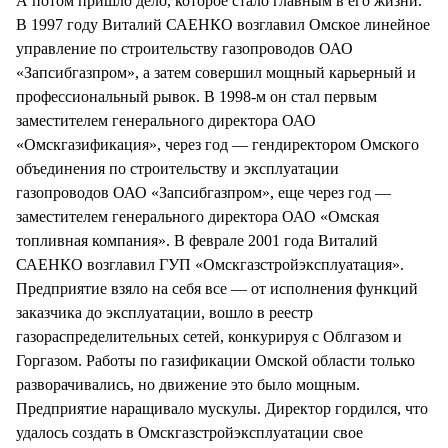
А потом пришло дело, которое стало главным в его жизни.
В 1997 году Виталий САЕНКО возглавил Омское линейное
управление по строительству газопроводов ОАО
«Запсибгазпром», а затем совершил мощный карьерный и
профессиональный рывок. В 1998-м он стал первым
заместителем генерального директора ОАО
«Омскгазификация», через год — гендиректором Омского
объединения по строительству и эксплуатации
газопроводов ОАО «Запсибгазпром», еще через год —
заместителем генерального директора ОАО «Омская
топливная компания». В феврале 2001 года Виталий
САЕНКО возглавил ГУП «Омскгазстройэксплуатация».
Предприятие взяло на себя все — от исполнения функций
заказчика до эксплуатации, вошло в реестр
газораспределительных сетей, конкурируя с Облгазом и
Горгазом. Работы по газификации Омской области только
разворачивались, но движение это было мощным.
Предприятие наращивало мускулы. Директор гордился, что
удалось создать в Омскгазстройэксплуатации свое