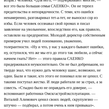
возраст человека. «Для него, — подчеркивают многие, —
все это была большая семья САЕНКО». Он не терпел
предательства и непорядочности. С теми, кто ошибся
ненамеренно, разговаривал тет-а-тет, не выносил сор из
избы. Если человек осознавал свой промах и писал
заявление на увольнение, впоследствии его, как правило,
оставляли на предприятии. Молодой директор собственным
примером учил людей пониманию, уважению,
толерантности. «Ну и что, у нас у каждого бывают ошибки,
ну, оступился, что же мы его до этого так любили, а сейчас
начнем гнать? Нет» — этого правила САЕНКО
придерживался неукоснительно. Он не был добреньким, но
твердо знал, что нужно дать человеку шанс, возможно, не
один. Были и такие, кто этого не понимал или не ценил. С
такими поступал жестко. И люди работали не за страх, а за
совесть. «Стыдно было не оправдать его доверие, —
вспоминают работники Омскгастройэксплуатации. —
Виталий Алимович ценил своих людей, скрупулезно —
штучно — подбирал, а потом очень к ним привыкал».