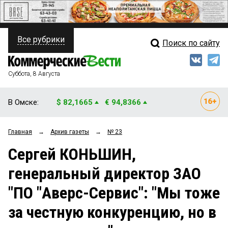
Все рубрики
Поиск по сайту
ПОЛИТИКА
Свежий выпуск
Медиа
ФИНАНСЫ
Суббота, 8 Августа
Кто есть кто
НЕДВИЖИМОСТЬ
В Омске:
$ 82,1665
€ 94,8366
Интервью
БИЗНЕС
Главная
→
Архив газеты
→
№ 23
Мнения
ОБЩЕСТВО
Сергей КОНЬШИН,
Рейтинги
ЗАКОН
генеральный директор ЗАО
Блоги
НОВОСТИ КОМПАНИЙ
"ПО "Аверс-Сервис": "Мы тоже
Архив
ПРОИСШЕСТВИЯ
за честную конкуренцию, но в