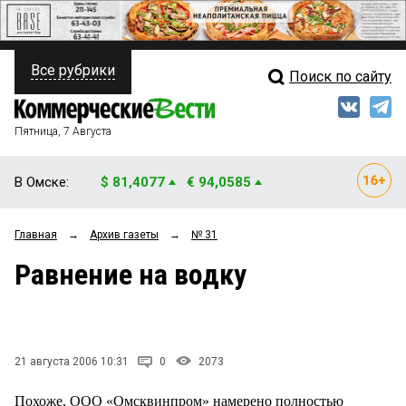
Все рубрики
Поиск по сайту
ПОЛИТИКА
Свежий выпуск
Медиа
ФИНАНСЫ
Пятница, 7 Августа
Кто есть кто
НЕДВИЖИМОСТЬ
В Омске:
$ 81,4077
€ 94,0585
Интервью
БИЗНЕС
Главная
→
Архив газеты
→
№ 31
Мнения
ОБЩЕСТВО
Равнение на водку
Рейтинги
ЗАКОН
Блоги
НОВОСТИ КОМПАНИЙ
Архив
21 августа 2006 10:31
0
2073
ПРОИСШЕСТВИЯ
Похоже, ООО «Омсквинпром» намерено полностью