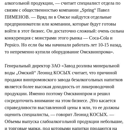
алкогольной продукции, — считает специалист отдела по
связям с общественностью компании „Spring“ Павел
ПИМЕНОВ. — Вряд ли в Омске найдутся отдельные
предприниматели или компании, которые будут готовы
войти в этот бизнес. Он достаточно сложный: очень сильна
конкуренция с монстрами этого рынка — Coca-Cola и
Pepsico. Но если бы мы начинали работать лет 10-15 назад,
то непременно купили оборудование Омсквинпрома».
Генеральный директор ЗАО «Завод розлива минеральной
воды „Омский“ Леонид КОСЫХ считает, что причиной
продажи винпромовского завода безалкогольных напитков
является более высокая доходность от ликероводочной
продукции. Именно поэтому Омсквинпром и решил
сосредоточить внимание на этом бизнесе. „Что касается
справедливости выставленной цены в млн, то ее должны
оценить специалисты, — говорит Леонид КОСЫХ. —
Объемы выпуска слабоалкогольной продукции небольшие,
и торговые марки, под которыми напитки продаются на