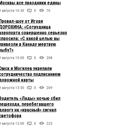
Москвы все праздники едины
9 августа 16:30
0
76
Провал-шоу от Игоря
ДОРОХИНА: «Сотрудница
аэропорта совершенно серьезно
спросила: «С какой целью вы
привезли в Канаду мертвую
рыбу?»
9 августа 15:00
0
208
Омск и Могилев укрепили
сотрудничество подписанием
дорожной карты
9 августа 13:30
0
209
Водитель «Лады» ночью сбил
пешехода, перебегавшего
дорогу на «красный» сигнал
светофора
9 августа 12:00
0
223