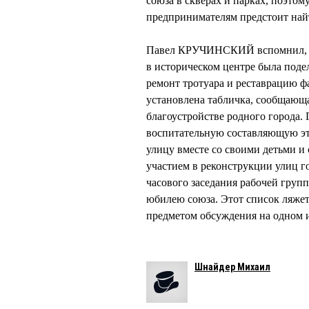
союза в скверах и парках, поэтом
предпринимателям предстоит найт
Павел КРУЧИНСКИЙ вспомнил, как
в историческом центре была под
ремонт тротуара и реставрацию ф
установлена табличка, сообщающая
благоустройстве родного города
воспитательную составляющую это
улицу вместе со своими детьми и 
участием в реконструкции улиц г
часового заседания рабочей груп
юбилею союза. Этот список ляжет
предметом обсуждения на одном 
Шнайдер Михаил