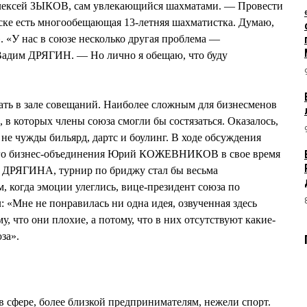
ексей ЗЫКОВ, сам увлекающийся шахматами. — Провести
ске есть многообещающая 13-летняя шахматистка. Думаю,
». «У нас в союзе несколько другая проблема —
Вадим ДРЯГИН. — Но лично я обещаю, что буду
ать в зале совещаний. Наиболее сложным для бизнесменов
 в которых члены союза смогли бы состязаться. Оказалось,
не чужды бильярд, дартс и боулинг. В ходе обсуждения
кого бизнес-объединения Юрий КОЖЕВНИКОВ в свое время
а ДРЯГИНА, турнир по бриджу стал бы весьма
 когда эмоции улеглись, вице-президент союза по
 «Мне не понравилась ни одна идея, озвученная здесь
у, что они плохие, а потому, что в них отсутствуют какие-
за».
в сфере, более близкой предпринимателям, нежели спорт.