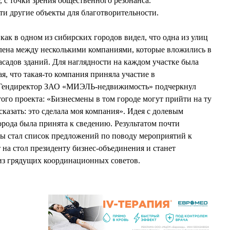
у, с точки зрения общественного резонанса.
и другие объекты для благотворительности.
 в одном из сибирских городов видел, что одна из улиц
елена между несколькими компаниями, которые вложились в
асадов зданий. Для наглядности на каждом участке была
, что такая-то компания приняла участие в
. Гендиректор ЗАО «МИЭЛЬ-недвижимость» подчеркнул
го проекта: «Бизнесмены в том городе могут прийти на ту
сказать: это сделала моя компания». Идея с долевым
орода была принята к сведению. Результатом почти
пы стал список предложений по поводу мероприятий к
 на стол президенту бизнес-объединения и станет
из грядущих координационных советов.