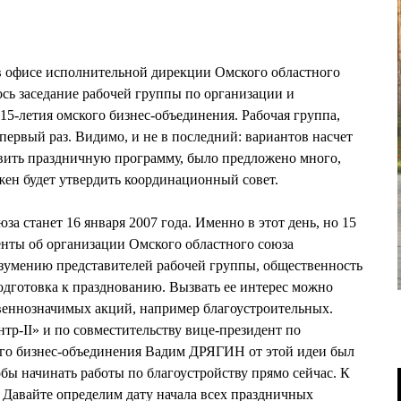
 в офисе исполнительной дирекции Омского областного
сь заседание рабочей группы по организации и
15-летия омского бизнес-объединения. Рабочая группа,
в первый раз. Видимо, и не в последний: вариантов насчет
авить праздничную программу, было предложено много,
ен будет утвердить координационный совет.
а станет 16 января 2007 года. Именно в этот день, но 15
енты об организации Омского областного союза
азумению представителей рабочей группы, общественность
подготовка к празднованию. Вызвать ее интерес можно
веннозначимых акций, например благоустроительных.
-II» и по совместительству вице-президент по
го бизнес-объединения Вадим ДРЯГИН от этой идеи был
тобы начинать работы по благоустройству прямо сейчас. К
. Давайте определим дату начала всех праздничных