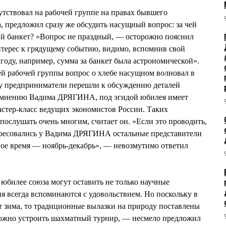
ствовал на рабочей группе на правах бывшего
, предложил сразу же обсудить насущный вопрос: за чей
ий банкет? «Вопрос не праздный, — осторожно пояснил
терес к грядущему событию, видимо, вспомнив свой
ду, например, сумма за банкет была астрономической».
й рабочей группы вопрос о хлебе насущном волновал в
му предприниматели перешли к обсуждению деталей
о мнению Вадима ДРЯГИНА, под эгидой юбилея имеет
астер-класс ведущих экономистов России. Таких
послушать очень многим, считает он. «Если это проводить,
ересовались у Вадима ДРЯГИНА остальные представители
ое время — ноябрь-декабрь», — невозмутимо ответил
юбилее союза могут оставить не только научные
я всегда вспоминаются с удовольствием. Но поскольку в
т зима, то традиционные вылазки на природу поставлены
можно устроить шахматный турнир, — несмело предложил