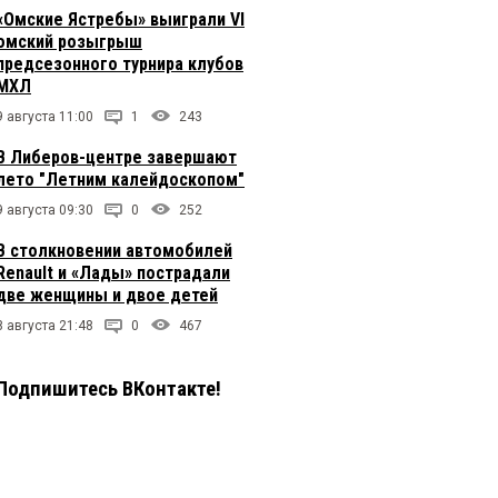
«Омские Ястребы» выиграли VI
омский розыгрыш
предсезонного турнира клубов
МХЛ
9 августа 11:00
1
243
В Либеров-центре завершают
лето "Летним калейдоскопом"
9 августа 09:30
0
252
В столкновении автомобилей
Renault и «Лады» пострадали
две женщины и двое детей
8 августа 21:48
0
467
Подпишитесь ВКонтакте!