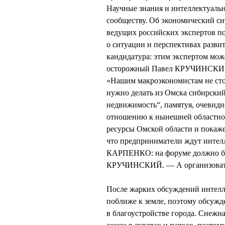
Научные знания и интеллектуальн
сообществу. Об экономический си
ведущих российских экспертов п
о ситуации и перспективах развит
кандидатура: этим экспертом м
осторожный Павел КРУЧИНСКИЙ р
«Нашим макроэкономистам не сто
нужно делать из Омска сибирски
недвижимость“, памятуя, очев
отношению к нынешней областной
ресурсы Омской области и покажет
что предприниматели ждут интел
КАРПЕНКО: на форуме должно быт
КРУЧИНСКИЙ. — А организовать 
После жарких обсуждений интелл
поближе к земле, поэтому обсужд
в благоустройстве города. Снежна