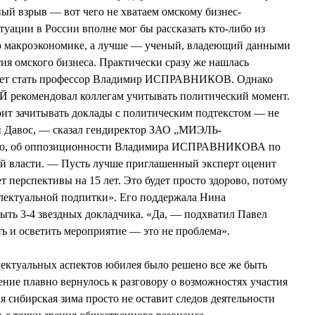
ый взрыв — вот чего не хватаем омскому бизнес-
туации в России вполне мог бы рассказать кто-либо из
о макроэкономике, а лучше — ученый, владеющий данными
ия омского бизнеса. Практически сразу же нашлась
ожет стать профессор Владимир ИСПРАВНИКОВ. Однако
екомендовал коллегам учитывать политический момент.
ит зачитывать доклады с политическим подтекстом — не
й Давос, — сказал гендиректор ЗАО „МИЭЛЬ-
идно, об оппозиционности Владимира ИСПРАВНИКОВА по
 власти. — Пусть лучше приглашенный эксперт оценит
 перспективы на 15 лет. Это будет просто здорово, потому
лектуальной подпитки». Его поддержала Нина
ь 3-4 звездных докладчика. «Да, — подхватил Павел
и осветить мероприятие — это не проблема».
ектуальных аспектов юбилея было решено все же быть
ение плавно вернулось к разговору о возможностях участия
я сибирская зима просто не оставит следов деятельности