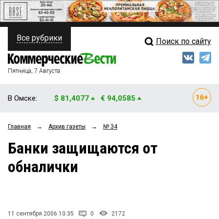
Все рубрики
Поиск по сайту
ПОЛИТИКА
Свежий выпуск
Медиа
ФИНАНСЫ
Пятница, 7 Августа
Кто есть кто
НЕДВИЖИМОСТЬ
В Омске:
$ 81,4077
€ 94,0585
Интервью
БИЗНЕС
Главная
→
Архив газеты
→
№ 34
Мнения
ОБЩЕСТВО
Банки защищаются от
Рейтинги
ЗАКОН
обналички
Блоги
НОВОСТИ КОМПАНИЙ
Архив
ПРОИСШЕСТВИЯ
11 сентября 2006 10:35
0
2172
СТИЛЬ ЖИЗНИ