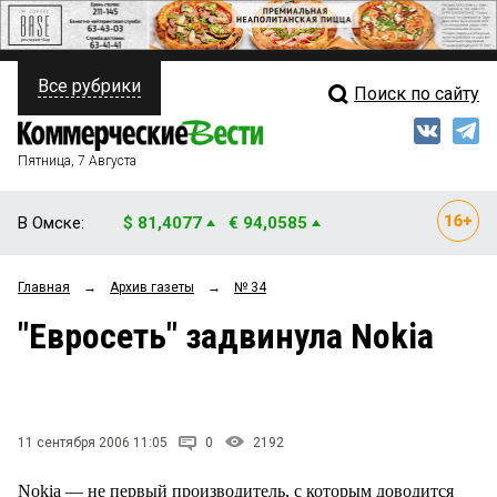
Все рубрики
Поиск по сайту
ПОЛИТИКА
Свежий выпуск
Медиа
ФИНАНСЫ
Пятница, 7 Августа
Кто есть кто
НЕДВИЖИМОСТЬ
В Омске:
$ 81,4077
€ 94,0585
Интервью
БИЗНЕС
Главная
→
Архив газеты
→
№ 34
Мнения
ОБЩЕСТВО
"Евросеть" задвинула Nokia
Рейтинги
ЗАКОН
Блоги
НОВОСТИ КОМПАНИЙ
Архив
11 сентября 2006 11:05
0
2192
ПРОИСШЕСТВИЯ
Nokia — не первый производитель, с которым доводится