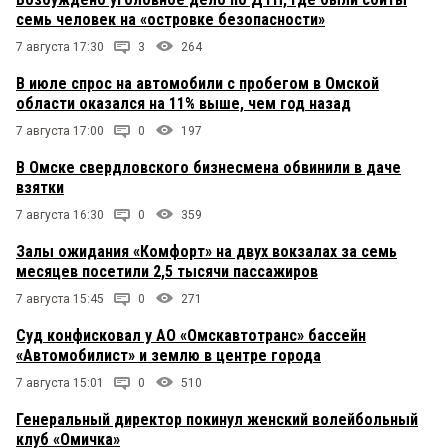
семь человек на «островке безопасности»
7 августа 17:30
3
264
В июле спрос на автомобили с пробегом в Омской
области оказался на 11% выше, чем год назад
7 августа 17:00
0
197
В Омске свердловского бизнесмена обвинили в даче
взятки
7 августа 16:30
0
359
Залы ожидания «Комфорт» на двух вокзалах за семь
месяцев посетили 2,5 тысячи пассажиров
7 августа 15:45
0
271
Суд конфисковал у АО «Омскавтотранс» бассейн
«Автомобилист» и землю в центре города
7 августа 15:01
0
510
Генеральный директор покинул женский волейбольный
клуб «Омичка»