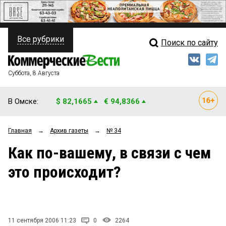
Все рубрики
Поиск по сайту
ПОЛИТИКА
Свежий выпуск
Медиа
ФИНАНСЫ
Суббота, 8 Августа
Кто есть кто
НЕДВИЖИМОСТЬ
В Омске:
$ 82,1665
€ 94,8366
Интервью
БИЗНЕС
Главная
→
Архив газеты
→
№ 34
Мнения
ОБЩЕСТВО
Как по-вашему, в связи с чем
Рейтинги
ЗАКОН
это происходит?
Блоги
НОВОСТИ КОМПАНИЙ
Архив
ПРОИСШЕСТВИЯ
11 сентября 2006 11:23
0
2264
СТИЛЬ ЖИЗНИ