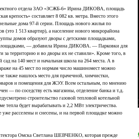
роектного отдела ЗАО «ЗСЖБ-6» Ирина ДИКОВА, площадь
кая крепость» составляет 8 082 кв. метра. Вместо этого
нельные дома 97-й серии. Площадь нового жилья по
ов (это 1 513 квартир), а население нового микрорайона
руппы домов образуют дворы с детскими площадками,
площадками, — добавила Ирина ДИКОВА. — Парковки для
 за территорию и во дворы их не ставили». Кроме того, в
 сад на 140 мест и начальная школа на 264 места. А в
араже на 45 мест по нормам число машиномест можно
не также нашлось место для прачечной, химчистки,
оваров и помещения для ЖЭУ. Всем остальным, по мнению
чен — по соседству есть магазины, отделение банка и т.д.
едусмотрено строительство газовой тепловой котельной
ме тепла будет вырабатывать и 2,2 МВт электричества.
ле уже расселены и снесены, и на первой площадке можно
хитектора Омска Светлана ШЕВЧЕНКО, которая прежде