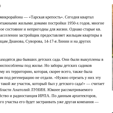
3
микрорайона — «Тарская крепость». Сегодня квартал
ухэтажными жилыми домами постройки 1950-х годов, многие
ое состояние и непригодны для жизни. Однако старые кв.
расселении застройщик предоставляет жильцам квартиры в
ицам Дианова, Суворова, 14-17-я Линии и на других
находятся два бывших детских сада. Они были выкуплены в
приспособлены под жилье. Но заборы детских садиков
му их территорию, которая, скорее всего, также была
ам под регенерацию не отдали. «Нужно отрезать у них эту
такой же участок, который был у детского сада!» — считает
 области Анатолий ЛУНИН. Южнее рассматриваемого
яйство и радиостанция ИРПА. По данным архитекторов,
го участка его будет застраивать уже другая компания —