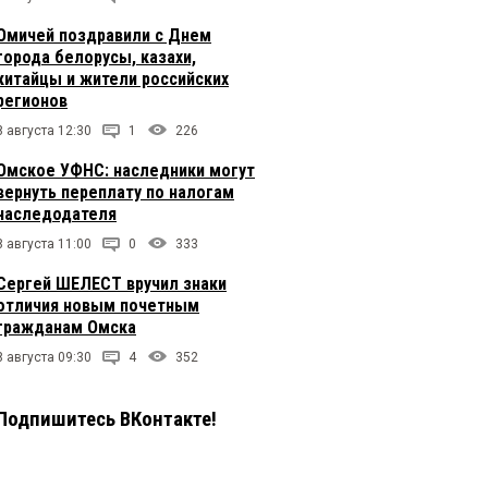
Омичей поздравили с Днем
города белорусы, казахи,
китайцы и жители российских
регионов
8 августа 12:30
1
226
Омское УФНС: наследники могут
вернуть переплату по налогам
наследодателя
8 августа 11:00
0
333
Сергей ШЕЛЕСТ вручил знаки
отличия новым почетным
гражданам Омска
8 августа 09:30
4
352
Подпишитесь ВКонтакте!