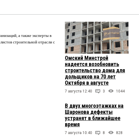
анизаций, а также эксперты в
листов строительной отрасли с
Омский Минстрой
надеется возобновить
строительство дома для
дольщиков на 70 лет
Октября в августе
7 августа 12:40
3
1044
В двух многоэтажках на
Шаронова дефекты
устранят в ближайшее
время
7 августа 10:40
8
828