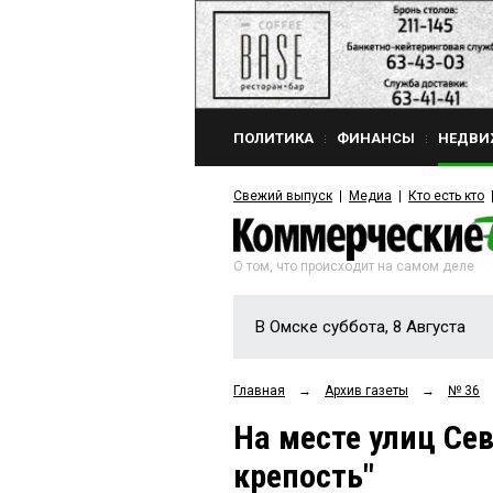
ПОЛИТИКА
ФИНАНСЫ
НЕДВИ
Свежий выпуск
Медиа
Кто есть кто
О том, что происходит на самом деле
В Омске суббота, 8 Августа
Главная
→
Архив газеты
→
№ 36
На месте улиц Се
крепость"