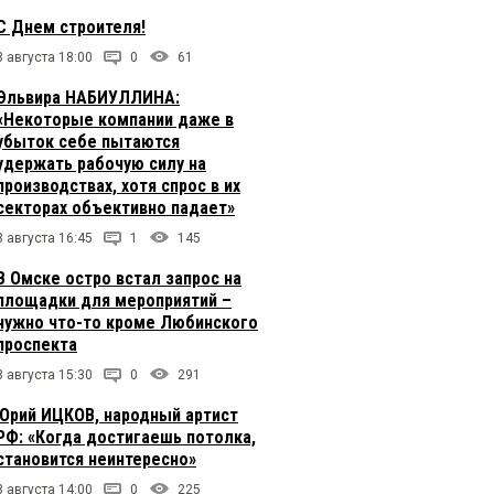
С Днем строителя!
8 августа 18:00
0
61
Эльвира НАБИУЛЛИНА:
«Некоторые компании даже в
убыток себе пытаются
удержать рабочую силу на
производствах, хотя спрос в их
секторах объективно падает»
8 августа 16:45
1
145
В Омске остро встал запрос на
площадки для мероприятий –
нужно что-то кроме Любинского
проспекта
8 августа 15:30
0
291
Юрий ИЦКОВ, народный артист
РФ: «Когда достигаешь потолка,
становится неинтересно»
8 августа 14:00
0
225