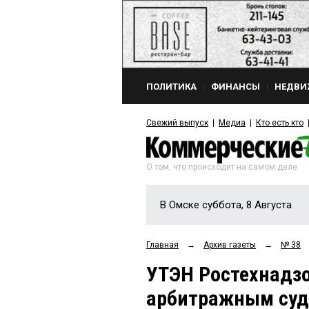
ПОЛИТИКА
ФИНАНСЫ
НЕДВИ
Свежий выпуск
Медиа
Кто есть кто
О том, что происходит на самом деле
В Омске суббота, 8 Августа
Главная
→
Архив газеты
→
№ 38
УТЭН Ростехнадзор
арбитражным су