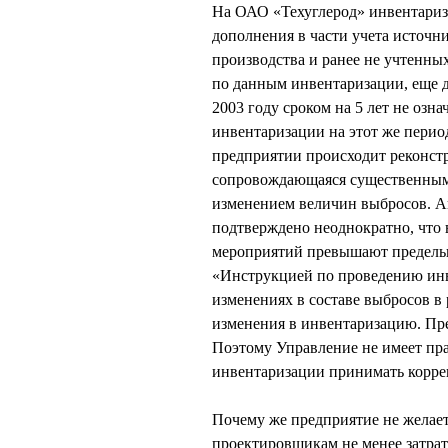
На ОАО «Техуглерод» инвентариза
дополнения в части учета источн
производства и ранее не учтенны
по данным инвентаризации, еще 
2003 году сроком на 5 лет не озн
инвентаризации на этот же период,
предприятии происходит реконстр
сопровождающаяся существенным 
изменением величин выбросов. 
подтверждено неоднократно, что
мероприятий превышают предельно
«Инструкцией по проведению инв
изменениях в составе выбросов в
изменения в инвентаризацию. Пред
Поэтому Управление не имеет пра
инвентаризации принимать корре
Почему же предприятие не желает
проектировщикам не менее затрат