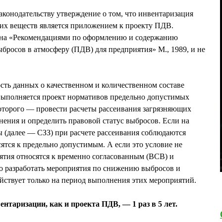
аконодательству утверждение о том, что инвентаризация
их веществ является приложением к проекту ПДВ.
ена «Рекомендациями по оформлению и содержанию
бросов в атмосферу (ПДВ) для предприятия» М., 1989, и не
ть данных о качественном и количественном составе
 выполняется проект нормативов предельно допустимых
оторого — провести расчеты рассеивания загрязняющих
нения и определить правовой статус выбросов. Если на
 (далее — СЗЗ) при расчете рассеивания соблюдаются
тся к предельно допустимым. А если это условие не
ятия относятся к временно согласованным (ВСВ) и
но разработать мероприятия по снижению выбросов и
твует только на период выполнения этих мероприятий.
таризации, как и проекта ПДВ, — 1 раз в 5 лет.