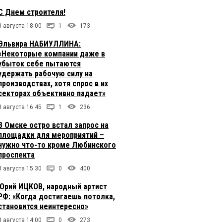
С Днем строителя!
8 августа 18:00
1
173
Эльвира НАБИУЛЛИНА:
«Некоторые компании даже в
убыток себе пытаются
удержать рабочую силу на
производствах, хотя спрос в их
секторах объективно падает»
8 августа 16:45
1
236
В Омске остро встал запрос на
площадки для мероприятий –
нужно что-то кроме Любинского
проспекта
8 августа 15:30
0
400
Юрий ИЦКОВ, народный артист
РФ: «Когда достигаешь потолка,
становится неинтересно»
8 августа 14:00
0
273