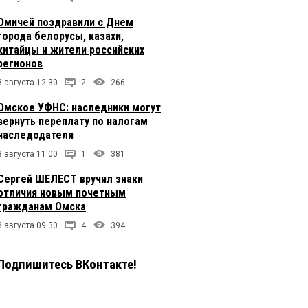
Омичей поздравили с Днем
города белорусы, казахи,
китайцы и жители российских
регионов
8 августа 12:30
2
266
Омское УФНС: наследники могут
вернуть переплату по налогам
наследодателя
8 августа 11:00
1
381
Сергей ШЕЛЕСТ вручил знаки
отличия новым почетным
гражданам Омска
8 августа 09:30
4
394
Подпишитесь ВКонтакте!