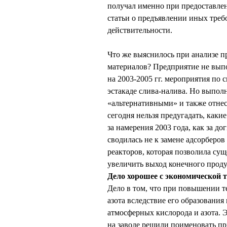
получал именно при предоставле
статьи о предъявлении иных треб
действительности.
Что же выяснилось при анализе п
материалов? Предприятие не вы
на 2003-2005 гг. мероприятия по
эстакаде слива-налива. Но выпол
«альтернативными» и также отнес
сегодня нельзя предугадать, каки
за намерения 2003 года, как за д
сводилась не к замене адсорберов
реакторов, которая позволила су
увеличить выход конечного проду
Дело хорошее с экономической то
Дело в том, что при повышении 
азота вследствие его образовани
атмосферных кислорода и азота. Э
на заводе решили поименовать пр