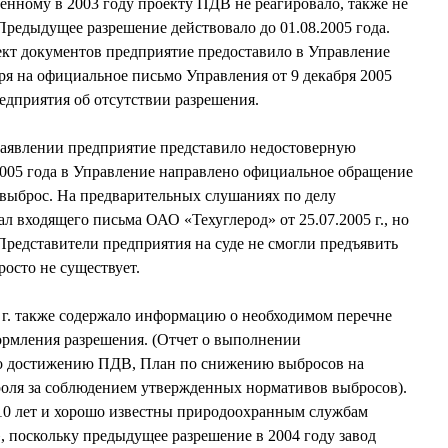
енному в 2003 году проекту ПДВ не реагировало, также не
Предыдущее разрешение действовало до 01.08.2005 года.
т документов предприятие предоставило в Управление
тря на официальное письмо Управления от 9 декабря 2005
едприятия об отсутствии разрешения.
 заявлении предприятие представило недостоверную
2005 года в Управление направлено официальное обращение
 выброс. На предварительных слушаниях по делу
л входящего письма ОАО «Техуглерод» от 25.07.2005 г., но
Представители предприятия на суде не смогли предъявить
росто не существует.
 г. также содержало информацию о необходимом перечне
ормления разрешения. (Отчет о выполнении
о достижению ПДВ, План по снижению выбросов на
роля за соблюдением утвержденных нормативов выбросов).
 10 лет и хорошо известны природоохранным службам
 поскольку предыдущее разрешение в 2004 году завод