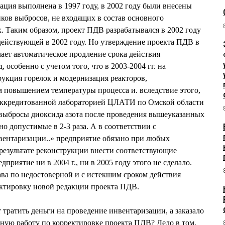
ция выполнена в 1997 году, в 2002 году были внесены
иков выбросов, не входящих в состав основного
х. Таким образом, проект ПДВ разрабатывался в 2002 году
действующей в 2002 году. Но утверждение проекта ПДВ в
ачает автоматическое продление срока действия
 особенно с учетом того, что в 2003-2004 гг. на
укция горелок и модернизация реакторов,
повышением температуры процесса и. вследствие этого,
Аккредитованной лабораторией ЦЛАТИ по Омской области
 выбросы диоксида азота после проведения вышеуказанных
 допустимые в 2-3 раза. А в соответствии с
ентаризации..» предприятие обязано при любых
 результате реконструкции внести соответствующие
приятие ни в 2004 г., ни в 2005 году этого не сделало.
ва по недостоверной и с истекшим сроком действия
ктировку новой редакции проекта ПДВ.
 тратить деньги на проведение инвентаризации, а заказало
ную работу по корректировке проекта ПДВ? Дело в том,