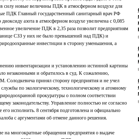
и в силу новые величины ПДК в атмосферном воздухе для
ные ПДК Главный государственный санитарный врач РФ
диоксиду азота в атмосферном воздухе увеличена с 0,085
ственное увеличение ПДК в 2,35 раза позволит предприятиям
ранице СЗЗ у них не было превышений над ПДК) и
природоохранные инвестиции в сторону уменьшения, а
лнению инвентаризации и установлению истинной картины
ло незаконными и обратилось в суд. К сожалению,
М. Солодкевича принял сторону предприятия и не учел
службы по экологическому, технологическому и атомному
риродоохранной прокуратуры о полном соответствии
ему законодательству. Управление полностью не согласно
е его исполнить. 8 сентября подготовлена и официально
жалоба с аргументами об отмене данного решения.
ие на многократные обращения предприятия о выдаче