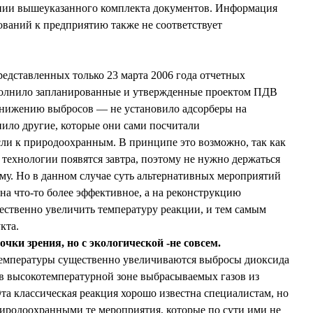
нии вышеуказанного комплекта документов. Информация
ований к предприятию также не соответствует
редставленных только 23 марта 2006 года отчетных
полнило запланированные и утвержденные проектом ПДВ
 снижению выбросов — не установило адсорберы на
нило другие, которые они сами посчитали
ли к природоохранным. В принципе это возможно, так как
е технологии появятся завтра, поэтому не нужно держаться
огму. Но в данном случае суть альтернативных мероприятий
 на что-то более эффективное, а на реконструкцию
щественно увеличить температуру реакции, и тем самым
кта.
чки зрения, но с экологической -не совсем.
температуры существенно увеличиваются выбросы диоксида
я в высокотемпературной зоне выбрасываемых газов из
та классическая реакция хорошо известна специалистам, но
иродоохранными те мероприятия, которые по сути ими не