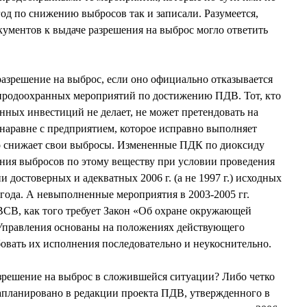
год по снижению выбросов так и записали. Разумеется,
кументов к выдаче разрешения на выброс могло ответить
азрешение на выброс, если оно официально отказывается
иродоохранных мероприятий по достижению ПДВ. Тот, кто
ных инвестиций не делает, не может претендовать на
наравне с предприятием, которое исправно выполняет
о снижает свои выбросы. Измененные ПДК по диоксиду
ения выбросов по этому веществу при условии проведения
и достоверных и адекватных 2006 г. (а не 1997 г.) исходных
 года. А невыполненные мероприятия в 2003-2005 гг.
ВСВ, как того требует Закон «Об охране окружающей
 Управления основаны на положениях действующего
бовать их исполнения последовательно и неукоснительно.
зрешение на выброс в сложившейся ситуации? Либо четко
запланировано в редакции проекта ПДВ, утвержденного в