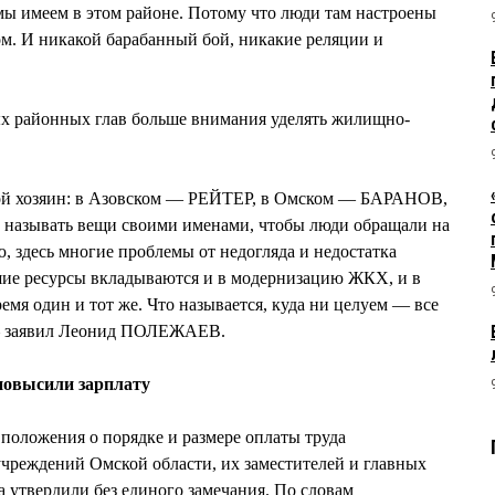
мы имеем в этом районе. Потому что люди там настроены
м. И никакой барабанный бой, никакие реляции и
ых районных глав больше внимания уделять жилищно-
вой хозяин: в Азовском — РЕЙТЕР, в Омском — БАРАНОВ,
называть вещи своими именами, чтобы люди обращали на
, здесь многие проблемы от недогляда и недостатка
ьшие ресурсы вкладываются и в модернизацию ЖКХ, и в
ремя один и тот же. Что называется, куда ни целуем — все
 — заявил Леонид ПОЛЕЖАЕВ.
повысили зарплату
положения о порядке и размере оплаты труда
чреждений Омской области, их заместителей и главных
а утвердили без единого замечания. По словам