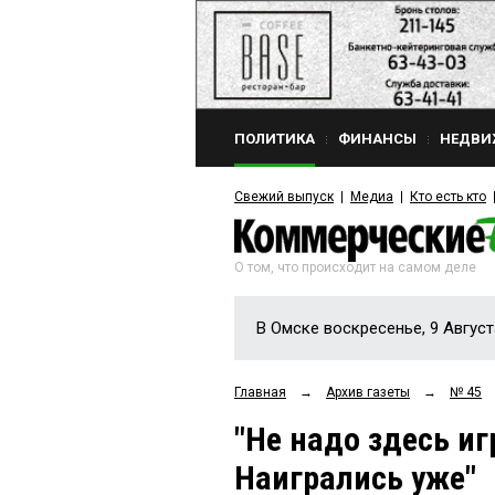
ПОЛИТИКА
ФИНАНСЫ
НЕДВИ
Свежий выпуск
Медиа
Кто есть кто
О том, что происходит на самом деле
В Омске воскресенье, 9 Август
Главная
→
Архив газеты
→
№ 45
"Не надо здесь и
Наигрались уже"