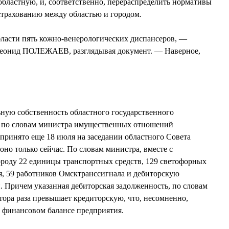
бластную, и, соответственно, перераспределить нормативы
страхованию между областью и городом.
области пять кожно-венерологических диспансеров, —
Леонид ПОЛЕЖАЕВ, разглядывая документ. — Наверное,
ную собственность областного государственного
, по словам министра имущественных отношений
инято еще 18 июля на заседании областного Совета
 оно только сейчас. По словам министра, вместе с
ороду 22 единицы транспортных средств, 129 светофорных
я, 59 работников Омсктранссигнала и дебиторскую
й. Причем указанная дебиторская задолженность, по словам
ра раза превышает кредиторскую, что, несомненно,
 финансовом балансе предприятия.