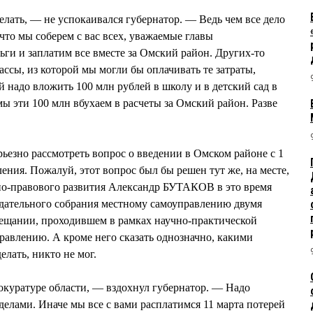
елать, — не успокаивался губернатор. — Ведь чем все дело
 что мы соберем с вас всех, уважаемые главы
ги и заплатим все вместе за Омский район. Других-то
кассы, из которой мы могли бы оплачивать те затраты,
й надо вложить 100 млн рублей в школу и в детский сад в
ы эти 100 млн вбухаем в расчеты за Омский район. Разве
рьезно рассмотреть вопрос о введении в Омском районе с 1
ения. Пожалуй, этот вопрос был бы решен тут же, на месте,
нно-правового развития Александр БУТАКОВ в это время
одательного собрания местному самоуправлению двумя
ещании, проходившем в рамках научно-практической
авлению. А кроме него сказать однозначно, какими
лать, никто не мог.
окуратуре области, — вздохнул губернатор. — Надо
делами. Иначе мы все с вами расплатимся 11 марта потерей