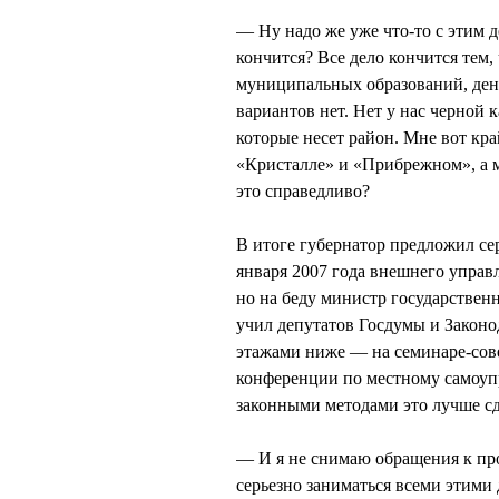
— Ну надо же уже что-то с этим д
кончится? Все дело кончится тем,
муниципальных образований, день
вариантов нет. Нет у нас черной 
которые несет район. Мне вот кра
«Кристалле» и «Прибрежном», а м
это справедливо?
В итоге губернатор предложил се
января 2007 года внешнего управл
но на беду министр государстве
учил депутатов Госдумы и Закон
этажами ниже — на семинаре-сов
конференции по местному самоупр
законными методами это лучше сде
— И я не снимаю обращения к пр
серьезно заниматься всеми этими 