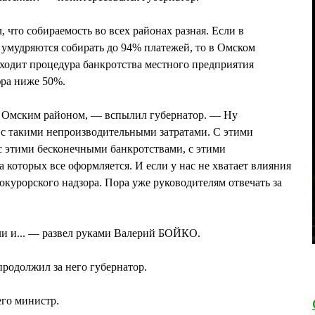
что собираемость во всех районах разная. Если в
умудряются собирать до 94% платежей, то в Омском
оходит процедура банкротства местного предприятия
фра ниже 50%.
 с Омским районом, — вспылил губернатор. — Ну
 с такими непроизводительными затратами. С этими
с этими бесконечными банкротствами, с этими
 которых все оформляется. И если у нас не хватает влияния
окурорского надзора. Пора уже руководителям отвечать за
ли и... — развел руками Валерий БОЙКО.
продолжил за него губернатор.
его министр.