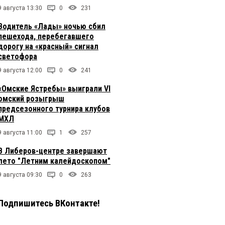
9 августа 13:30
0
231
Водитель «Лады» ночью сбил
пешехода, перебегавшего
дорогу на «красный» сигнал
светофора
9 августа 12:00
0
241
«Омские Ястребы» выиграли VI
омский розыгрыш
предсезонного турнира клубов
МХЛ
9 августа 11:00
1
257
В Либеров-центре завершают
лето "Летним калейдоскопом"
9 августа 09:30
0
263
Подпишитесь ВКонтакте!