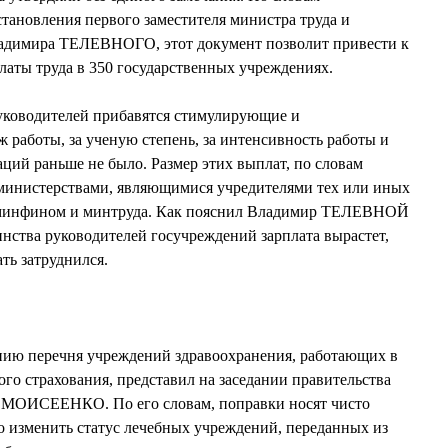
становления первого заместителя министра труда и
ладимира ТЕЛЕВНОГО, этот документ позволит привести к
аты труда в 350 государственных учреждениях.
руководителей прибавятся стимулирующие и
 работы, за ученую степень, за интенсивность работы и
заций раньше не было. Размер этих выплат, по словам
 министерствами, являющимися учредителями тех или иных
с минфином и минтруда. Как пояснил Владимир ТЕЛЕВНОЙ
нства руководителей госучреждений зарплата вырастет,
ать затруднился.
нию перечня учреждений здравоохранения, работающих в
ого страхования, представил на заседании правительства
й МОИСЕЕНКО. По его словам, поправки носят чисто
о изменить статус лечебных учреждений, переданных из