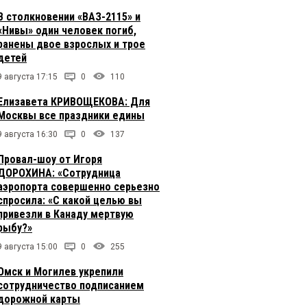
В столкновении «ВАЗ-2115» и
«Нивы» один человек погиб,
ранены двое взрослых и трое
детей
9 августа 17:15
0
110
Елизавета КРИВОЩЕКОВА: Для
Москвы все праздники едины
9 августа 16:30
0
137
Провал-шоу от Игоря
ДОРОХИНА: «Сотрудница
аэропорта совершенно серьезно
спросила: «С какой целью вы
привезли в Канаду мертвую
рыбу?»
9 августа 15:00
0
255
Омск и Могилев укрепили
сотрудничество подписанием
дорожной карты